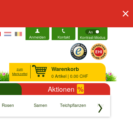
An
Anmelden
Kontakt
Kontrast-Modus
Warenkorb
zum
Merkzettel
0
Artikel | 0.00 CHF
Aktionen
%
Rosen
Samen
Teichpflanzen
Raritäten
S
↓
↓
↓
↓