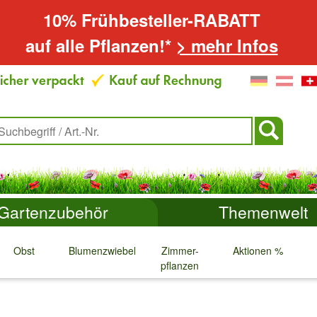
10% Frühbesteller-RABATT
auf alle Pflanzen!*
> mehr Infos
Gartenzubehör
Themenwelt
Obst
Blumenzwiebeln
Zimmer-
Aktionen %
pflanzen
↓
↓
↓
↓