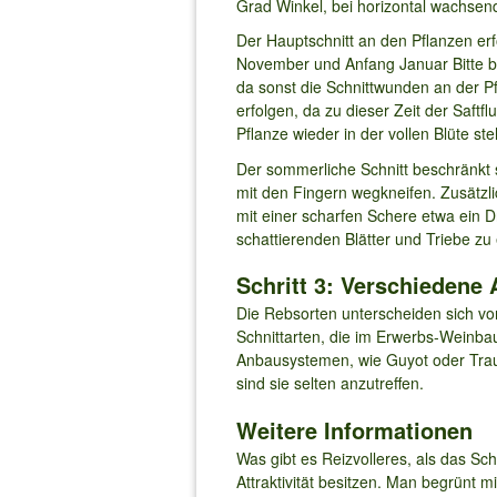
Grad Winkel, bei horizontal wachsen
Der Hauptschnitt an den Pflanzen erfo
November und Anfang Januar Bitte be
da sonst die Schnittwunden an der Pf
erfolgen, da zu dieser Zeit der Saft
Pflanze wieder in der vollen Blüte 
Der sommerliche Schnitt beschränkt s
mit den Fingern wegkneifen. Zusätzl
mit einer scharfen Schere etwa ein Dr
schattierenden Blätter und Triebe zu
Schritt 3: Verschieden
Die Rebsorten unterscheiden sich vo
Schnittarten, die im Erwerbs-Weinba
Anbausystemen, wie Guyot oder Traub
sind sie selten anzutreffen.
Weitere Informationen
Was gibt es Reizvolleres, als das S
Attraktivität besitzen. Man begrünt