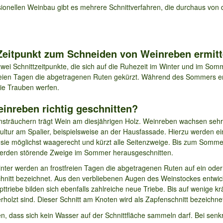
ionellen Weinbau gibt es mehrere Schnittverfahren, die durchaus von
n Zeitpunkt zum Schneiden von Weinreben ermitt
ei Schnittzeitpunkte, die sich auf die Ruhezeit im Winter und im So
reien Tagen die abgetragenen Ruten gekürzt. Während des Sommers en
die Trauben werfen.
einreben richtig geschnitten?
träuchern trägt Wein am diesjährigen Holz. Weinreben wachsen sehr 
ltur am Spalier, beispielsweise an der Hausfassade. Hierzu werden ein 
rt sie möglichst waagerecht und kürzt alle Seitenzweige. Bis zum Som
werden störende Zweige im Sommer herausgeschnitten.
nter werden an frostfreien Tagen die abgetragenen Ruten auf ein ode
schnitt bezeichnet. Aus den verbliebenen Augen des Weinstockes entwic
ttriebe bilden sich ebenfalls zahlreiche neue Triebe. Bis auf wenige k
rholzt sind. Dieser Schnitt am Knoten wird als Zapfenschnitt bezeichne
ten, dass sich kein Wasser auf der Schnittfläche sammeln darf. Bei senk