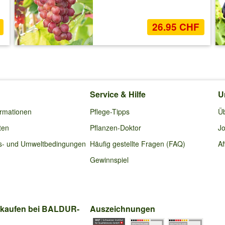
26.95 CHF
Service & Hilfe
U
ormationen
Pflege-Tipps
Ü
ten
Pflanzen-Doktor
Jo
s- und Umweltbedingungen
Häufig gestellte Fragen (FAQ)
Af
Gewinnspiel
nkaufen bei BALDUR-
Auszeichnungen