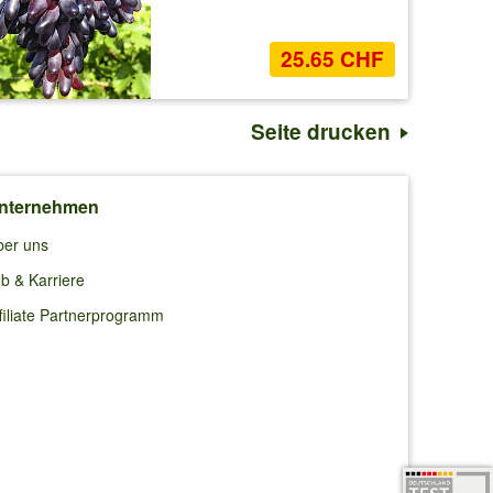
25.65 CHF
Seite drucken
nternehmen
ber uns
b & Karriere
filiate Partnerprogramm