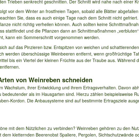
den Trieben senkrecht geschnitten. Der Schnitt wird nahe nach einer K
lgt vor dem Winter an frostfreien Tagen, sobald alle Blätter abgefallen
achten Sie, dass es auch einige Tage nach dem Schnitt nicht gefriert
lanze nicht richtig verheilen können. Auch sollten keine Schnittmaßnah
fluss stattfindet und die Pflanzen dann an Schnittmaßnahmen „verblute
steht, kann ein Sommerschnitt vorgenommen werden.
ich auf das Pinzieren bzw. Entspitzen von weichen und schattierenden
ich werden überschüssige Weinbeeren entfernt, wenn großfrüchtige Taf
ittel bis ein Viertel der kleinen Früchte aus der Traube aus. Während de
 entfernen.
e Arten von Weinreben schneiden
m Wachstum, ihrer Entwicklung und ihrem Ertragsverhalten. Davon abh
u bedeutender als im Hausgarten sind. Hierzu zählen beispielsweise R
en-Kordon. Die Anbausysteme sind auf bestimmte Ertragsziele ausger
chöne mit dem Nützlichen zu verbinden? Weinreben gehören zu den Nut
 mit dem kletternden Beerenobst Spaliere, Pergolen, Sichtschutzwänd