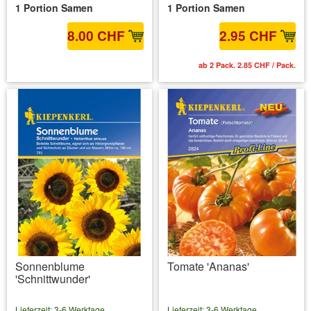
1 Portion Samen
1 Portion Samen
8.00 CHF
2.95 CHF
inkl. MwSt.
zzgl. Versandkosten
ab 2 Pack. 2.85 CHF / Pack.
Sonnenblume
Tomate 'Ananas'
'Schnittwunder'
Lieferzeit: 3-6 Werktage
Lieferzeit: 3-6 Werktage