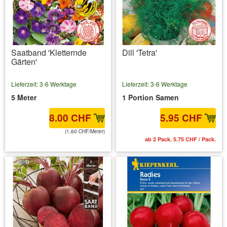
Saatband 'Kletternde
Dill 'Tetra'
Gärten'
Lieferzeit: 3-6 Werktage
Lieferzeit: 3-6 Werktage
5 Meter
1 Portion Samen
8.00 CHF
5.95 CHF
(1,60 CHF/Meter)
inkl. MwSt.
zzgl. Versandkosten
ab 2 Pack. 5.75 CHF / Pack.