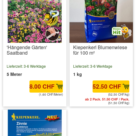
'Hängende Gärten'
Kiepenkerl Blumenwiese
Saatband
für 100 m²
Lieferzeit: 3-6 Werktage
Lieferzeit: 3-6 Werktage
5 Meter
1 kg
8.00 CHF
52.50 CHF
(1,60 CHF/Meter)
(52,50 CHF/kg)
inkl. MwSt.
zzgl. Versandkosten
ab 2 Pack. 51.50 CHF / Pack.
(51,50 CHF/kg)