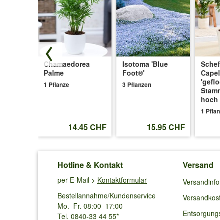
Mir gefällt sie sehr aber habe eine frage habe eine pflan
Standard ist die zu stark?
Antwort von Baldur:
Hier können wir leider nichts dazu sagen. Der Herstelle
tzie
Chamaedorea
Isotoma 'Blue
Schef
a. 90 cm
Palme
Foot®'
Capel
'gefl
1 Pflanze
3 Pflanzen
Elena F.
aus Würzburg schrieb am
21.03.2
Stamm
hoch
Hallo, Würde sich für die howea wasserspeichergranulat
1 Pfla
Antwort von Baldur:
.35 CHF
14.45 CHF
15.95 CHF
Das ist kein Problem.
Hotline & Kontakt
Versand
Lukas K.
aus Wien schrieb am
28.08.2019
:
per E-Mail >
Kontaktformular
Versandinf
Leider ist mir die schöne Palme, während des Urlaubs au
Bestellannahme/Kundenservice
Versandkos
Möglichkeit, dass sie sich erholt? Wenn ja, wie kann ic
Mo.–Fr. 08:00–17:00
Entsorgung
Tel. 0840-33 44 55*
Antwort von Baldur: