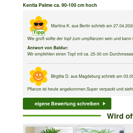
Kentia
Kentia Palme ca. 90-100 cm hoch
Palme
ca.
Martina K.
aus Berlin schrieb am
27.04.20
90-
Wie groß sollte der topf zum umpflanzen sein und kann
100
Antwort von Baldur:
cm
Wir empfehlen einen Topf mit ca. 25-30 cm Durchmesser.
hoch
Birgitta D.
aus Magdeburg schrieb am
03.0
Pflanze ist heute angekommen.Super verpackt und sieht sp
eigene Bewertung schreiben
Helmut B.
aus Bergisch schrieb am
30.08.
Wird o
Habe die Pflanze vor ein paar Wochen gekauft. Jetzt wer
Antwort von Baldur: