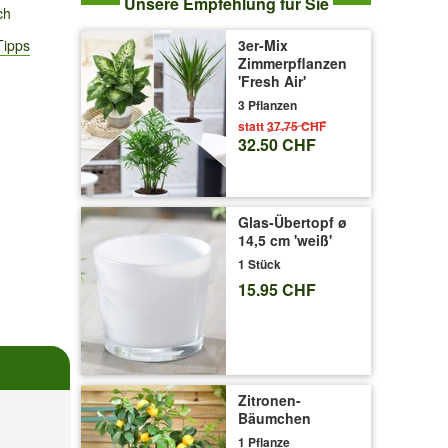
Unsere Empfehlung für Sie
ch
Tipps
3er-Mix
Zimmerpflanzen
'Fresh Air'
3 Pflanzen
statt
37.75 CHF
32.50 CHF
Glas-Übertopf ø
14,5 cm 'weiß'
1 Stück
15.95 CHF
Zitronen-
Bäumchen
1 Pflanze