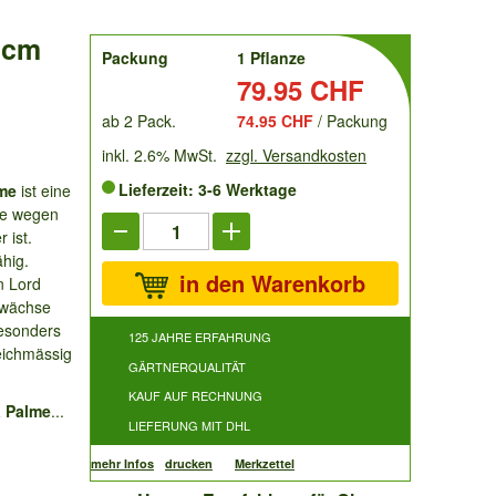
 cm
order
Packung
1 Pflanze
Preis:
79.95 CHF
ab 2 Pack.
74.95 CHF
/ Packung
inkl. 2.6% MwSt.
zzgl. Versandkosten
Lieferzeit: 3-6 Werktage
me
ist eine
ie wegen
r ist.
hig.
in den Warenkorb
n Lord
ewächse
esonders
125 JAHRE ERFAHRUNG
eichmässig
GÄRTNERQUALITÄT
KAUF AUF RECHNUNG
a Palme
...
LIEFERUNG MIT DHL
mehr Infos
drucken
Merkzettel