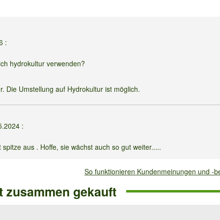
26
:
 ich hydrokultur verwenden?
 Die Umstellung auf Hydrokultur ist möglich.
5.2024
:
itze aus . Hoffe, sie wächst auch so gut weiter.....
So funktionieren Kundenmeinungen und -
2020
:
ft zusammen gekauft
den die Blätter alle braun und sind trocken. Was kann ich tun?