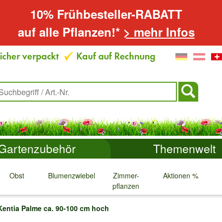
10% Frühbesteller-RABATT
auf alle Pflanzen!*
> mehr Infos
Gartenzubehör
Themenwelt
Obst
Blumenzwiebeln
Zimmer-
Aktionen %
pflanzen
↓
↓
↓
↓
Kentia Palme ca. 90-100 cm hoch