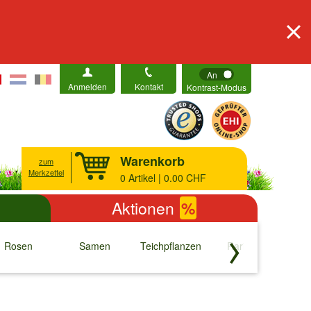
An
Anmelden
Kontakt
Kontrast-Modus
Warenkorb
zum
Merkzettel
0
Artikel | 0.00 CHF
Aktionen
%
Rosen
Samen
Teichpflanzen
Raritäten
S
↓
↓
↓
↓