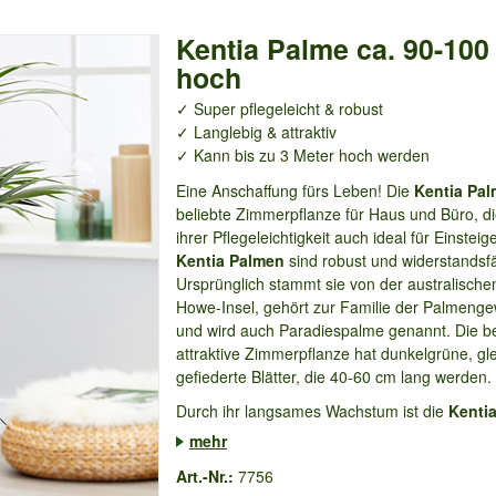
Kentia Palme ca. 90-100
hoch
✓ Super pflegeleicht & robust
✓ Langlebig & attraktiv
✓ Kann bis zu 3 Meter hoch werden
Eine Anschaffung fürs Leben! Die
Kentia Pal
beliebte Zimmerpflanze für Haus und Büro, d
ihrer Pflegeleichtigkeit auch ideal für Einsteige
Kentia Palmen
sind robust und widerstandsfä
Ursprünglich stammt sie von der australische
Howe-Insel, gehört zur Familie der Palmeng
und wird auch Paradiespalme genannt. Die b
attraktive Zimmerpflanze hat dunkelgrüne, gl
gefiederte Blätter, die 40-60 cm lang werden.
Durch ihr langsames Wachstum ist die
Kenti
mehr
Art.-Nr.:
7756