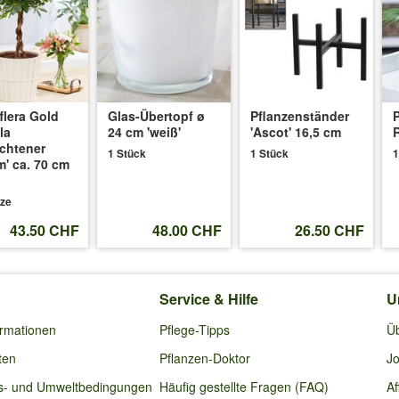
zelampe gekauft ist das zu viel für diese pflanze ist die Venso Grow Lig
r kann Ihnen bestimmt weiterhelfen.
flera Gold
Glas-Übertopf ø
Pflanzenständer
P
la
24 cm 'weiß'
'Ascot' 16,5 cm
R
ochtener
1 Stück
1 Stück
1
020
:
' ca. 70 cm
 eignen oder lieber nicht? Danke
nze
43.50 CHF
48.00 CHF
26.50 CHF
Service & Hilfe
U
ormationen
Pflege-Tipps
Ü
sgetrocknet. Nun ist sie ziemlich farblos und sehr schwach. Besteht di
ten
Pflanzen-Doktor
Jo
h dieses Prozess unterstützten? LG
s- und Umweltbedingungen
Häufig gestellte Fragen (FAQ)
Af