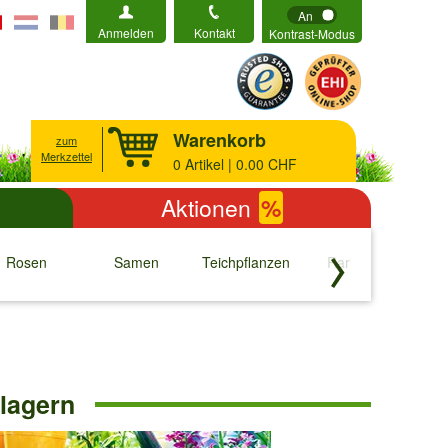
An
Anmelden
Kontakt
Kontrast-Modus
Warenkorb
zum
Merkzettel
0
Artikel | 0.00 CHF
Aktionen
%
Rosen
Samen
Teichpflanzen
Raritäten
S
↓
↓
↓
↓
 lagern