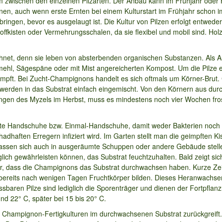
 zwischen den einzelnen Pilzarten. Der Anbau kann im Frühjahr oder He
en, auch wenn erste Ernten bei einem Kulturstart im Frühjahr schon im
bringen, bevor es ausgelaugt ist. Die Kultur von Pilzen erfolgt entwed
offkisten oder Vermehrungsschalen, da sie flexibel und mobil sind. Hol
chnet, denn sie leben von absterbenden organischen Substanzen. Als
hmehl, Sägespäne oder mit Mist angereicherten Kompost. Um die Pilze e
impft. Bei Zucht-Champignons handelt es sich oftmals um Körner-Brut.
e werden in das Substrat einfach eingemischt. Von den Körnern aus dur
ngen des Myzels im Herbst, muss es mindestens noch vier Wochen frostf
erte Handschuhe bzw. Einmal-Handschuhe, damit weder Bakterien no
hadhaften Erregern infiziert wird. Im Garten stellt man die geimpften Ki
en lassen sich auch in ausgeräumte Schuppen oder andere Gebäude stell
ich gewährleisten können, das Substrat feuchtzuhalten. Bald zeigt sic
r, dass die Champignons das Substrat durchwachsen haben. Kurze Zeit 
 bereits nach wenigen Tagen Fruchtkörper bilden. Dieses Heranwachs
 essbaren Pilze sind lediglich die Sporenträger und dienen der Fortpfla
und 22° C, später bei 15 bis 20° C.
f Champignon-Fertigkulturen im durchwachsenen Substrat zurückgreift