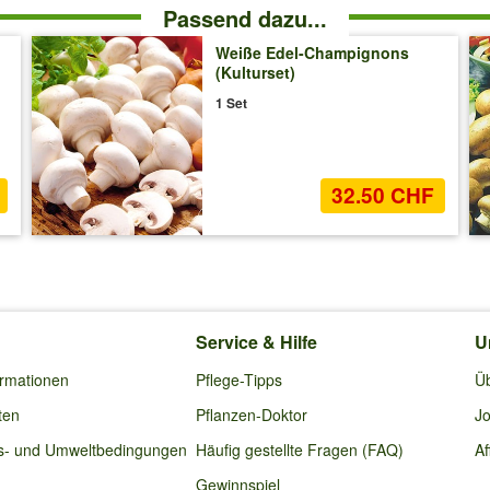
Passend dazu...
Weiße Edel-Champignons
(Kulturset)
1 Set
32.50 CHF
Service & Hilfe
U
ormationen
Pflege-Tipps
Ü
ten
Pflanzen-Doktor
Jo
s- und Umweltbedingungen
Häufig gestellte Fragen (FAQ)
Af
Gewinnspiel