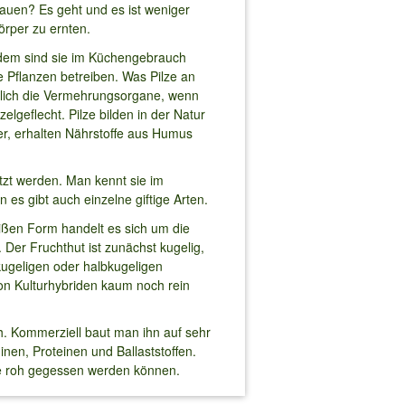
auen? Es geht und es ist weniger
rper zu ernten.
zdem sind sie im Küchengebrauch
e Pflanzen betreiben. Was Pilze an
diglich die Vermehrungsorgane, wenn
zelgeflecht. Pilze bilden in der Natur
er, erhalten Nährstoffe aus Humus
tzt werden. Man kennt sie im
 es gibt auch einzelne giftige Arten.
ißen Form handelt es sich um die
. Der Fruchthut ist zunächst kugelig,
kugeligen oder halbkugeligen
on Kulturhybriden kaum noch rein
h. Kommerziell baut man ihn auf sehr
nen, Proteinen und Ballaststoffen.
ie roh gegessen werden können.