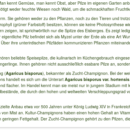
r. Man kennt Gemüse, man kennt Obst, aber Pilze im eigenen Garten anb
ötigt weder feuchte Wiesen noch Wald, um die schmackhaften Fruchtkö
orm. Sie gehören weder zu den Pflanzen, noch zu den Tieren und trot
orophyll (grüner Farbstoff) besitzen, können sie keine Photosynthese wi
rn zeigen, ist sprichwörtlich nur die Spitze des Eisberges. Es zeigt le
 eigentliche Pilz befindet sich als Myzel unter der Erde als eine Art Wur
Über ihre unterirdischen Pilzfäden kommunizieren Pflanzen miteinand
hören beliebte Speisepilze, die kulinarisch im Küchengebrauch eingese
gerlinge. Ihnen gehören nicht ausschließlich essbare Pilze an, sondern
ng (
Agaricus bisporus
), bekannter als Zucht-Champignon. Bei der we
ons handelt es sich um die Unterart
Agaricus bisporus var. hortensis
nd flacher. Im Handel kennt man sie meist nur in jungem Stadium mit 
ildbestände, die durch den hohen und weltweiten Verschleppungsgrad v
ielte Anbau etwa vor 500 Jahren unter König Ludwig XIV in Frankreic
s von Mist an. Kultur-Champignons haben einen hohen Gehalt an Vitami
n geringen Fettgehalt. Der Zucht-Champignon gehört zu den Pilzen, d