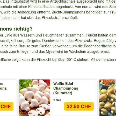
. Das Pilzsubstrat wird in eine Anzuchtsschale ausgebracht und mit d
schale mit einer Kunststoffhaube abgedeckt. Von nun an wird das Subs
n, wird die Abdeckung entfernt. Zucht-Champignons benötigen zur Fruc
alben Jahr hat sich das Pilzsubstrat erschöpft.
nons richtig?
rster Linie aus Wässern und Feuchthalten zusammen. Feucht halten darf
euchtigkeit sorgt für gutes Durchwachsen des Pilzmyzels. Regelmäßig
 eine feine Brause zum Gießen verwendet, um die Bodenoberfläche lock
stausch zum Erliegen und das Myzel wird im Wachstum ausgebremst.
läche zeigt, kann die Pilzzucht bei über 20° C stehen. Mit den ersten s
ne
Weiße Edel-
nons
Champignons
(Kulturset)
1 Set
0 CHF
32.50 CHF