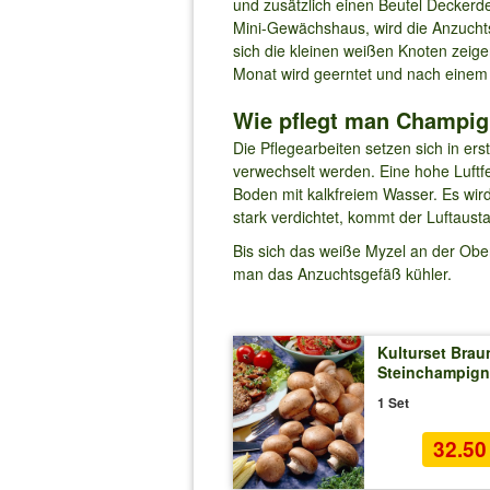
und zusätzlich einen Beutel Deckerde
Mini-Gewächshaus, wird die Anzuchts
sich die kleinen weißen Knoten zeige
Monat wird geerntet und nach einem h
Wie pflegt man Champig
Die Pflegearbeiten setzen sich in e
verwechselt werden. Eine hohe Luftf
Boden mit kalkfreiem Wasser. Es wird
stark verdichtet, kommt der Luftau
Bis sich das weiße Myzel an der Oberf
man das Anzuchtsgefäß kühler.
Kulturset Brau
Steinchampig
1 Set
32.5