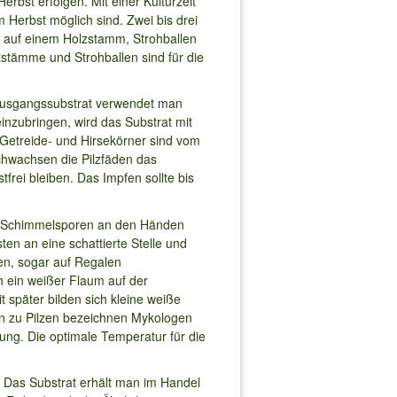
rbst erfolgen. Mit einer Kulturzeit
 Herbst möglich sind. Zwei bis drei
er auf einem Holzstamm, Strohballen
zstämme und Strohballen sind für die
 Ausgangssubstrat verwendet man
inzubringen, wird das Substrat mit
 Getreide- und Hirsekörner sind vom
chwachsen die Pilzfäden das
rei bleiben. Das Impfen sollte bis
ch Schimmelsporen an den Händen
sten an eine schattierte Stelle und
en, sogar auf Regalen
h ein weißer Flaum auf der
später bilden sich kleine weiße
en zu Pilzen bezeichnen Mykologen
nzung. Die optimale Temperatur für die
. Das Substrat erhält man im Handel