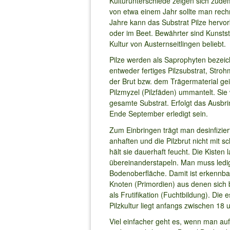
Kulturunterschiede zeigen sich zudem
von etwa einem Jahr sollte man rechn
Jahre kann das Substrat Pilze hervor
oder im Beet. Bewährter sind Kunstst
Kultur von Austernseitlingen beliebt.
Pilze werden als Saprophyten bezei
entweder fertiges Pilzsubstrat, Stro
der Brut bzw. dem Trägermaterial ge
Pilzmyzel (Pilzfäden) ummantelt. Si
gesamte Substrat. Erfolgt das Ausbri
Ende September erledigt sein.
Zum Einbringen trägt man desinfizi
anhaften und die Pilzbrut nicht mit sc
hält sie dauerhaft feucht. Die Kist
übereinanderstapeln. Man muss ledigl
Bodenoberfläche. Damit ist erkennba
Knoten (Primordien) aus denen sich
als Frutifikation (Fuchtbildung). Die
Pilzkultur liegt anfangs zwischen 18 
Viel einfacher geht es, wenn man au