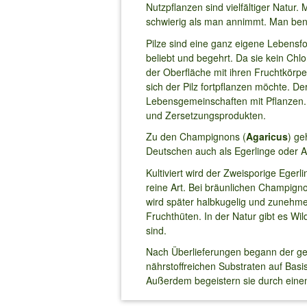
Nutzpflanzen sind vielfältiger Natu
schwierig als man annimmt. Man ben
Pilze sind eine ganz eigene Lebensf
beliebt und begehrt. Da sie kein Chl
der Oberfläche mit ihren Fruchtkörpe
sich der Pilz fortpflanzen möchte. Der
Lebensgemeinschaften mit Pflanzen. 
und Zersetzungsprodukten.
Zu den Champignons (
Agaricus
) ge
Deutschen auch als Egerlinge oder An
Kultiviert wird der Zweisporige Egerli
reine Art. Bei bräunlichen Champign
wird später halbkugelig und zunehme
Fruchthüten. In der Natur gibt es W
sind.
Nach Überlieferungen begann der gez
nährstoffreichen Substraten auf Basi
Außerdem begeistern sie durch eine