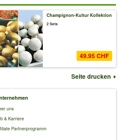
Champignon-Kultur Kollektion
2 Sets
49.95 CHF
Seite drucken
nternehmen
ber uns
b & Karriere
filiate Partnerprogramm