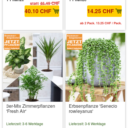
statt
46.45 CHF
40.10 CHF
14.25 CHF
inkl. MwSt.
zzgl. Versandkosten
ab 2 Pack. 13.25 CHF / Pack.
3er-Mix Zimmerpflanzen
Erbsenpflanze 'Senecio
'Fresh Air'
rowleyanus'
Lieferzeit: 3-6 Werktage
Lieferzeit: 3-6 Werktage