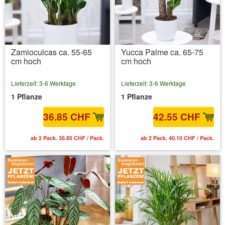
Zamioculcas ca. 55-65
Yucca Palme ca. 65-75
cm hoch
cm hoch
Lieferzeit: 3-6 Werktage
Lieferzeit: 3-6 Werktage
1 Pflanze
1 Pflanze
36.85 CHF
42.55 CHF
ab 2 Pack. 35.85 CHF / Pack.
ab 2 Pack. 40.10 CHF / Pack.