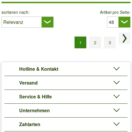
sortieren nach:
Artikel pro Seite:
Näc
1
2
3
Hotline & Kontakt
Versand
Service & Hilfe
Unternehmen
Zahlarten