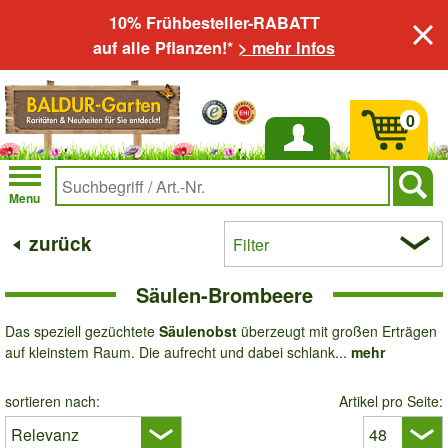
10% Frühbesteller-RABATT
auf alle Pflanzen!*
> mehr Infos
0
Anmelden
Menu
zurück
Filter
Säulen-Brombeere
Das speziell gezüchtete
Säulenobst
überzeugt mit großen Erträgen
auf kleinstem Raum. Die aufrecht und dabei schlank...
mehr
sortieren nach:
Artikel pro Seite: