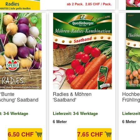
ab 2 Pack. 2.85 CHF / Pack.
'Bunte
Radies & Möhren
Hochbe
schung' Saatband
'Saatband'
Frühlin
t: 3-6 Werktage
Lieferzeit: 3-6 Werktage
Lieferzei
6 Meter
6 Meter
6.50 CHF
7.65 CHF