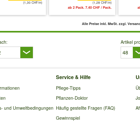
(1,30 CHF/m)
(1,28 CHF/m)
 MwSt.
zzgl. Versandkosten
ab 2 Pack. 7.40 CHF / Pack.
a
Alle Preise inkl. MwSt.
zzgl. Versan
ach:
Artikel pr
Service & Hilfe
U
ormationen
Pflege-Tipps
Ü
ten
Pflanzen-Doktor
Jo
s- und Umweltbedingungen
Häufig gestellte Fragen (FAQ)
Af
Gewinnspiel