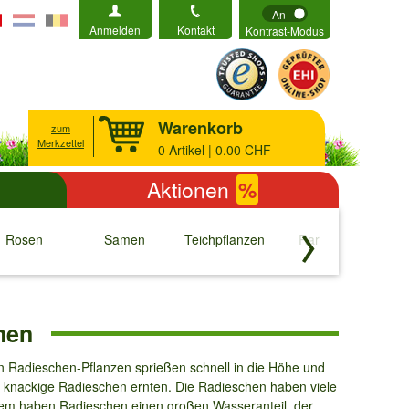
An
Anmelden
Kontakt
Kontrast-Modus
Warenkorb
zum
Merkzettel
0
Artikel | 0.00 CHF
Aktionen
%
Rosen
Samen
Teichpflanzen
Raritäten
S
↓
↓
↓
↓
men
en Radieschen-Pflanzen sprießen schnell in die Höhe und
, knackige Radieschen ernten. Die Radieschen haben viele
dem haben Radieschen einen großen Wasseranteil, der