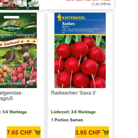
(1,20 CHF/m)
etgemüse-
Radieschen 'Saxa 3'
gsgruß
t: 3-6 Werktage
Lieferzeit: 3-6 Werktage
1 Portion Samen
7.65 CHF
3.95 CHF