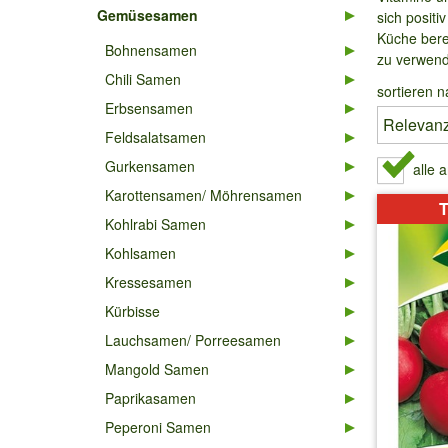
Gemüsesamen
sich posit
Küche berei
Bohnensamen
zu verwend
Chili Samen
sortieren n
Erbsensamen
Feldsalatsamen
Gurkensamen
alle 
Karottensamen/ Möhrensamen
T
Kohlrabi Samen
Kohlsamen
Kressesamen
Kürbisse
Lauchsamen/ Porreesamen
Mangold Samen
Paprikasamen
Peperoni Samen