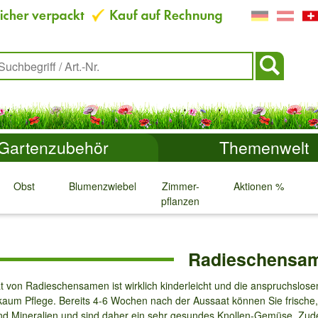
Gartenzubehör
Themenwelt
Obst
Blumenzwiebeln
Zimmer-
Aktionen %
pflanzen
↓
↓
↓
↓
n
Radieschensa
t von Radieschensamen ist wirklich kinderleicht und die anspruchslos
kaum Pflege. Bereits 4-6 Wochen nach der Aussaat können Sie frische
nd Mineralien und sind daher ein sehr gesundes Knollen-Gemüse. Zu