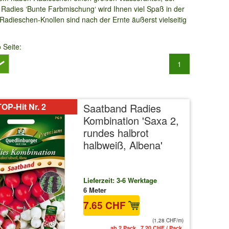
Radies ‘Bunte Farbmischung‘ wird Ihnen viel Spaß in der
Radieschen-Knollen sind nach der Ernte äußerst vielseitig
o Seite:
1
OP-Hit Nr. 2
Saatband Radies
Kombination 'Saxa 2,
rundes halbrot
halbweiß, Albena'
Lieferzeit: 3-6 Werktage
6 Meter
7.65 CHF
(1,28 CHF/m)
ab 2 Pack. 7.20 CHF / Pack.