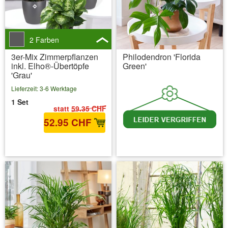
2 Farben
3er-Mix Zimmerpflanzen
Philodendron 'Florida
inkl. Elho®-Übertöpfe
Green'
'Grau'
Lieferzeit: 3-6 Werktage
1 Set
statt
59.35 CHF
52.95 CHF
inkl. MwSt.
zzgl. Versandkosten
inkl. MwSt.
zzgl. Versandkosten