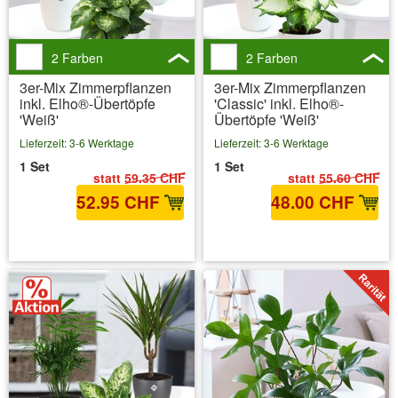
2 Farben
2 Farben
3er-Mix Zimmerpflanzen
3er-Mix Zimmerpflanzen
inkl. Elho®-Übertöpfe
'Classic' inkl. Elho®-
'Weiß'
Übertöpfe 'Weiß'
Lieferzeit: 3-6 Werktage
Lieferzeit: 3-6 Werktage
1 Set
1 Set
statt
59.35 CHF
statt
55.60 CHF
52.95 CHF
48.00 CHF
inkl. MwSt.
zzgl. Versandkosten
inkl. MwSt.
zzgl. Versandkosten