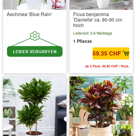
Aechmea 'Blue Rain'
Ficus benjamina
'Danielle' ca. 80-90 cm
hoch
Lieferzeit: 3-6 Werktage
1 Pflanze
59.35 CHF
inkl. MwSt.
zzgl. Versandkosten
ab 2 Pack. 49.90 CHF / Pack.