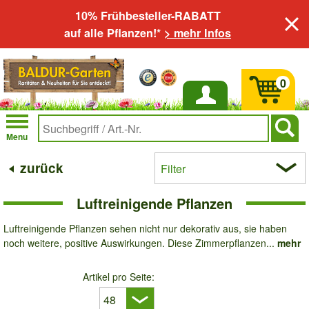
10% Frühbesteller-RABATT
auf alle Pflanzen!*
> mehr Infos
0
Anmelden
Menu
zurück
Filter
Luftreinigende Pflanzen
Luftreinigende Pflanzen sehen nicht nur dekorativ aus, sie haben
noch weitere, positive Auswirkungen. Diese Zimmerpflanzen...
mehr
Artikel pro Seite: