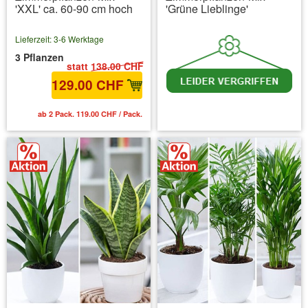
'XXL' ca. 60-90 cm hoch
'Grüne Lieblinge'
Lieferzeit: 3-6 Werktage
3 Pflanzen
statt
138.00 CHF
129.00 CHF
ab 2 Pack. 119.00 CHF / Pack.
inkl. MwSt.
zzgl. Versandkosten