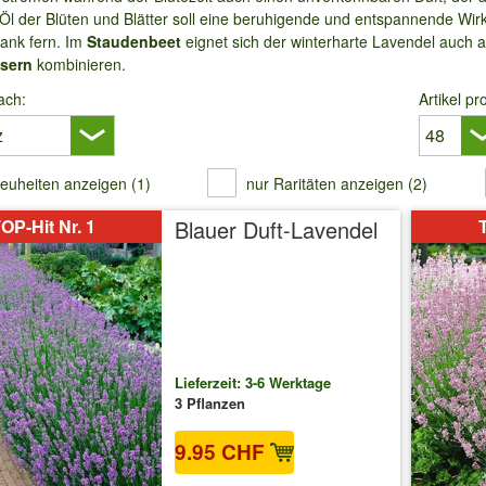
 Öl der Blüten und Blätter soll eine beruhigende und entspannende W
rank fern. Im
Staudenbeet
eignet sich der winterharte Lavendel auch 
äsern
kombinieren.
ach:
Artikel pr
euheiten anzeigen (1)
nur Raritäten anzeigen (2)
OP-Hit Nr. 1
Blauer Duft-Lavendel
T
Lieferzeit: 3-6 Werktage
3 Pflanzen
9.95 CHF