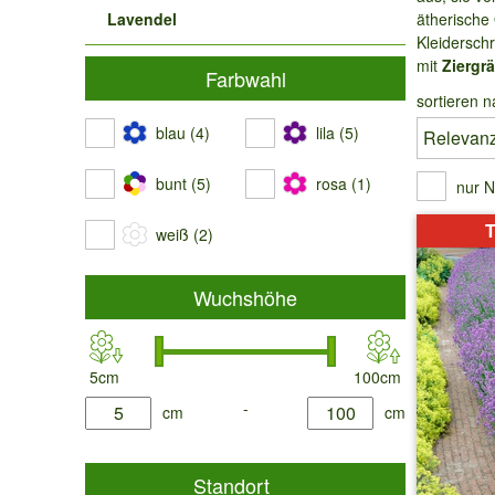
Lavendel
ätherische
Kleidersch
mit
Ziergr
Farbwahl
sortieren n
blau (4)
lila (5)
bunt (5)
rosa (1)
nur N
T
weiß (2)
Wuchshöhe
5cm
100cm
product.list.filter.height.min
-
product.list.filter.height.max
cm
cm
Standort