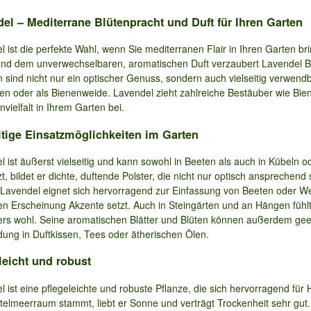
el – Mediterrane Blütenpracht und Duft für Ihren Garten
 ist die perfekte Wahl, wenn Sie mediterranen Flair in Ihren Garten br
und dem unverwechselbaren, aromatischen Duft verzaubert Lavendel B
 sind nicht nur ein optischer Genuss, sondern auch vielseitig verwendba
sen oder als Bienenweide. Lavendel zieht zahlreiche Bestäuber wie Bie
nvielfalt in Ihrem Garten bei.
itige Einsatzmöglichkeiten im Garten
l ist äußerst vielseitig und kann sowohl in Beeten als auch in Kübeln
t, bildet er dichte, duftende Polster, die nicht nur optisch ansprechend
 Lavendel eignet sich hervorragend zur Einfassung von Beeten oder We
en Erscheinung Akzente setzt. Auch in Steingärten und an Hängen fühlt
rs wohl. Seine aromatischen Blätter und Blüten können außerdem geern
ung in Duftkissen, Tees oder ätherischen Ölen.
leicht und robust
l ist eine pflegeleichte und robuste Pflanze, die sich hervorragend fü
telmeerraum stammt, liebt er Sonne und verträgt Trockenheit sehr gut.