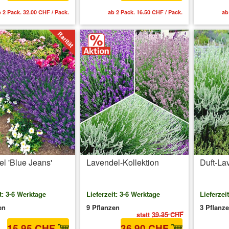
 2 Pack. 32.00 CHF / Pack.
ab 2 Pack. 16.50 CHF / Pack.
ab
l 'Blue Jeans'
Lavendel-Kollektion
Duft-La
t: 3-6 Werktage
Lieferzeit: 3-6 Werktage
Lieferzei
en
9 Pflanzen
3 Pflanz
statt
39.35 CHF
15.95 CHF
36.90 CHF