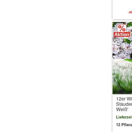
ab
12er Wi
Stauden
Weiß'
Lieferzei
12 Pflan