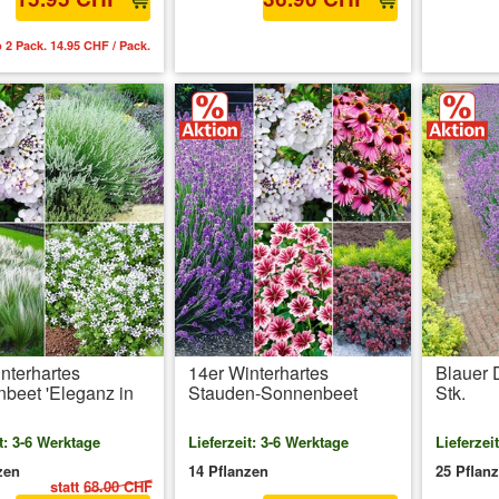
 2 Pack. 14.95 CHF / Pack.
inkl. MwSt.
zzgl. Versandkosten
inkl. 
nterhartes
14er Winterhartes
Blauer 
beet 'Eleganz in
Stauden-Sonnenbeet
Stk.
t: 3-6 Werktage
Lieferzeit: 3-6 Werktage
Lieferzei
zen
14 Pflanzen
25 Pflan
statt
68.00 CHF