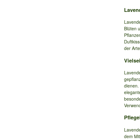
Lavend
Lavendel
Blüten 
Pflanzen
Duftkis
der Arte
Vielse
Lavende
gepflanz
dienen.
elegant
besonde
Verwend
Pflege
Lavende
dem Mit