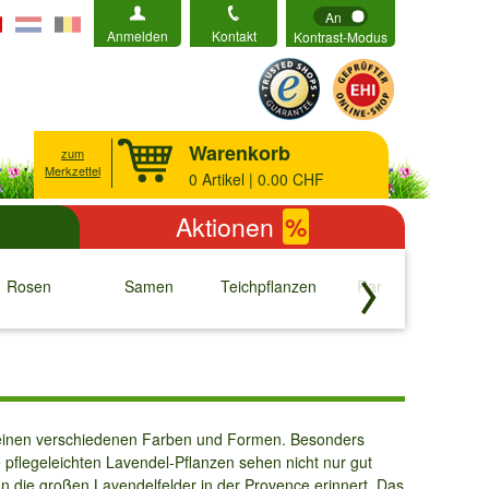
An
Anmelden
Kontakt
Kontrast-Modus
Warenkorb
zum
Merkzettel
0
Artikel | 0.00 CHF
Aktionen
%
Rosen
Samen
Teichpflanzen
Raritäten
S
↓
↓
↓
↓
seinen verschiedenen Farben und Formen. Besonders
e pflegeleichten Lavendel-Pflanzen sehen nicht nur gut
n die großen Lavendelfelder in der Provence erinnert. Das