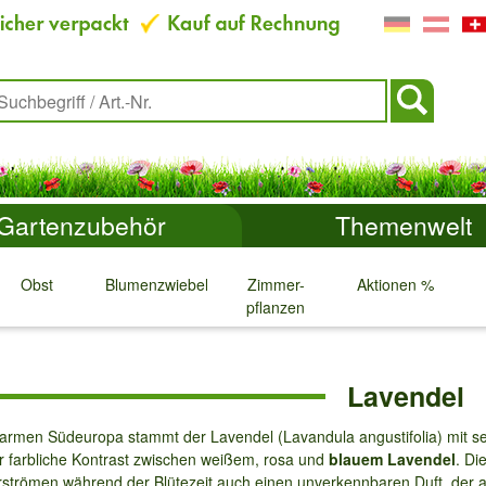
Gartenzubehör
Themenwelt
Obst
Blumenzwiebeln
Zimmer-
Aktionen %
pflanzen
↓
↓
↓
↓
Lavendel
rmen Südeuropa stammt der Lavendel (Lavandula angustifolia) mit 
er farbliche Kontrast zwischen weißem, rosa und
blauem Lavendel
. Di
erströmen während der Blütezeit auch einen unverkennbaren Duft, der a