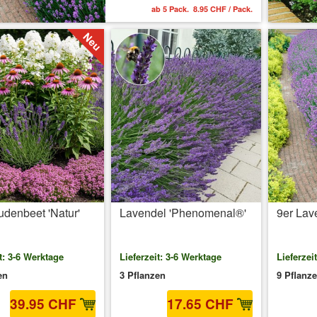
ab 5 Pack. 8.95 CHF / Pack.
udenbeet 'Natur'
Lavendel 'Phenomenal®'
9er Lav
t: 3-6 Werktage
Lieferzeit: 3-6 Werktage
Lieferzei
en
3 Pflanzen
9 Pflanz
39.95 CHF
17.65 CHF