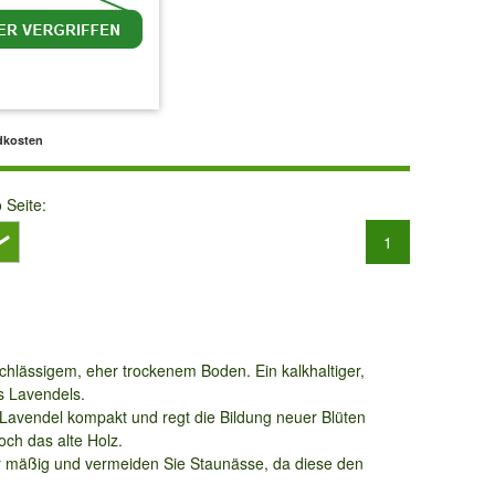
MwSt.
zzgl. Versandkosten
dkosten
o Seite:
1
chlässigem, eher trockenem Boden. Ein kalkhaltiger,
s Lavendels.
n Lavendel kompakt und regt die Bildung neuer Blüten
och das alte Holz.
nur mäßig und vermeiden Sie Staunässe, da diese den