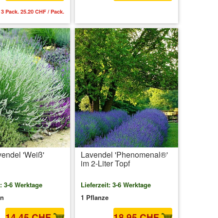
 3 Pack. 25.20 CHF / Pack.
inkl. MwSt.
zzgl. Versandkosten
vendel 'Weiß'
Lavendel 'Phenomenal®'
im 2-Liter Topf
t: 3-6 Werktage
Lieferzeit: 3-6 Werktage
en
1 Pflanze
14.45 CHF
18.95 CHF