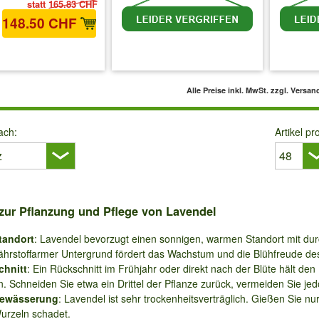
statt
165.83 CHF
148.50 CHF
 MwSt.
zzgl. Versandkosten
inkl. MwSt.
zzgl. Versandkosten
inkl. 
Alle Preise inkl. MwSt.
zzgl. Versan
ach:
Artikel pr
zur Pflanzung und Pflege von Lavendel
tandort
: Lavendel bevorzugt einen sonnigen, warmen Standort mit dur
ährstoffarmer Untergrund fördert das Wachstum und die Blühfreude de
chnitt
: Ein Rückschnitt im Frühjahr oder direkt nach der Blüte hält de
n. Schneiden Sie etwa ein Drittel der Pflanze zurück, vermeiden Sie jed
ewässerung
: Lavendel ist sehr trockenheitsverträglich. Gießen Sie 
urzeln schadet.