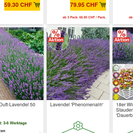
59.30 CHF
79.95 CHF
 MwSt.
zzgl. Versandkosten
ab 3 Pack. 66.95 CHF / Pack.
ab
Duft-Lavendel 50
Lavendel 'Phenomenal®'
18er Wi
Staude
'Dauerb
t: 3-6 Werktage
zen