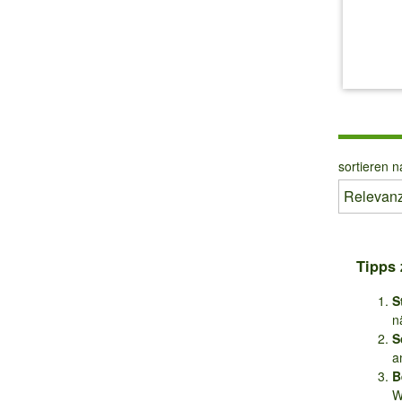
inkl.
sortieren n
Tipps 
S
n
S
a
B
W