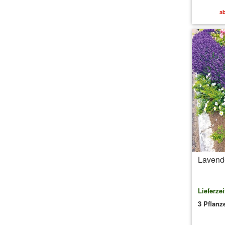
ab
Lavende
Lieferzei
3 Pflanz