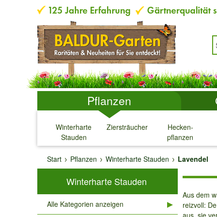
Pflanzen
Winterharte
Ziersträucher
Hecken-
Stauden
pflanzen
↓
↓
↓
↓
Start
Pflanzen
Winterharte Stauden
Lavendel
Winterharte Stauden
Aus dem wa
Alle Kategorien anzeigen
reizvoll: D
aus, sie v