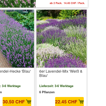
ab 2 Pack. 14.45 CHF / Pack.
endel-Hecke 'Blau'
6er Lavendel-Mix 'Weiß &
Blau'
t: 3-6 Werktage
Lieferzeit: 3-6 Werktage
en
6 Pflanzen
30.50 CHF
22.45 CHF