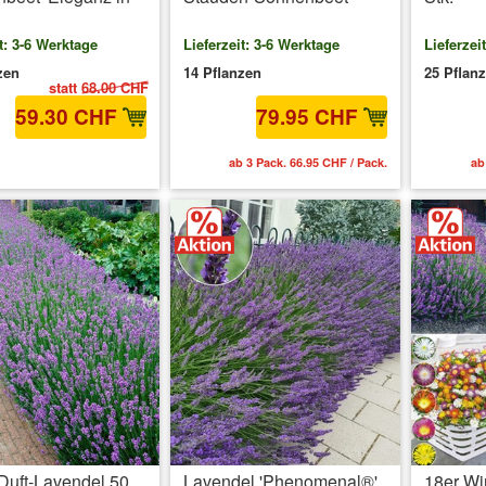
t: 3-6 Werktage
Lieferzeit: 3-6 Werktage
Lieferzei
zen
14 Pflanzen
25 Pflan
statt
68.00 CHF
59.30 CHF
79.95 CHF
 MwSt.
zzgl. Versandkosten
ab 3 Pack. 66.95 CHF / Pack.
ab
Duft-Lavendel 50
Lavendel 'Phenomenal®'
18er Wi