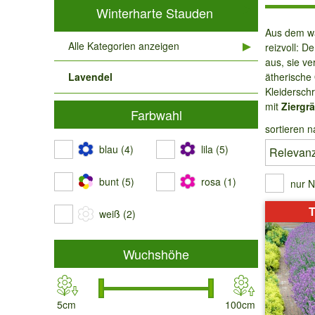
Winterharte Stauden
Aus dem wa
Alle Kategorien anzeigen
reizvoll: D
aus, sie v
Lavendel
ätherische
Kleidersch
mit
Ziergr
Farbwahl
sortieren n
blau (4)
lila (5)
bunt (5)
rosa (1)
nur N
T
weiß (2)
Wuchshöhe
5cm
100cm