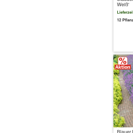
Weiß'
Lieferzei
12 Pflan
inkl.
Blauer 