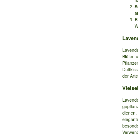
n
S
a
B
W
Lavend
Lavendel
Blüten 
Pflanzen
Duftkis
der Arte
Vielse
Lavende
gepflanz
dienen.
elegant
besonde
Verwend