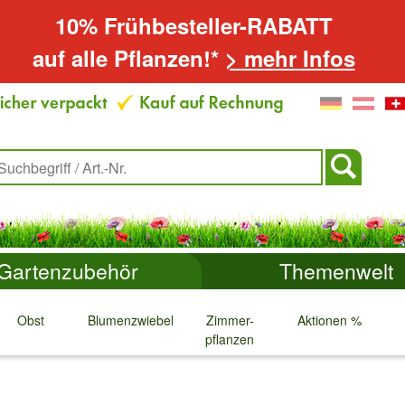
10% Frühbesteller-RABATT
auf alle Pflanzen!*
> mehr Infos
Gartenzubehör
Themenwelt
Obst
Blumenzwiebeln
Zimmer-
Aktionen %
pflanzen
↓
↓
↓
↓