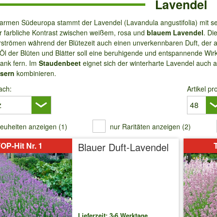
Lavendel
rmen Südeuropa stammt der Lavendel (Lavandula angustifolia) mit 
er farbliche Kontrast zwischen weißem, rosa und
blauem Lavendel
. Di
erströmen während der Blütezeit auch einen unverkennbaren Duft, der a
 Öl der Blüten und Blätter soll eine beruhigende und entspannende W
rank fern. Im
Staudenbeet
eignet sich der winterharte Lavendel auch 
äsern
kombinieren.
ach:
Artikel pr
euheiten anzeigen (1)
nur Raritäten anzeigen (2)
OP-Hit Nr. 1
Blauer Duft-Lavendel
T
Lieferzeit: 3-6 Werktage