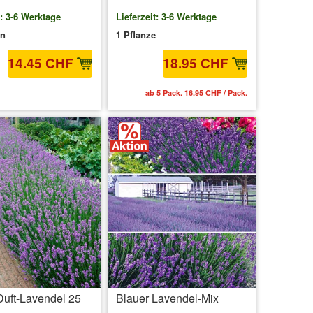
t: 3-6 Werktage
Lieferzeit: 3-6 Werktage
en
1 Pflanze
14.45 CHF
18.95 CHF
MwSt.
zzgl. Versandkosten
ab 5 Pack. 16.95 CHF / Pack.
Duft-Lavendel 25
Blauer Lavendel-Mix