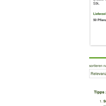
Stk.
Lieferzei
50 Pflan
inkl.
sortieren n
Tipps 
S