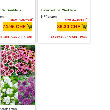
t: 3-6 Werktage
Lieferzeit: 3-6 Werktage
zen
9 Pflanzen
statt
82.92 CHF
statt
37.10 CHF
74.95 CHF
39.30 CHF
 2 Pack. 70.25 CHF / Pack.
ab 2 Pack. 37.70 CHF / Pack.
nterhartes