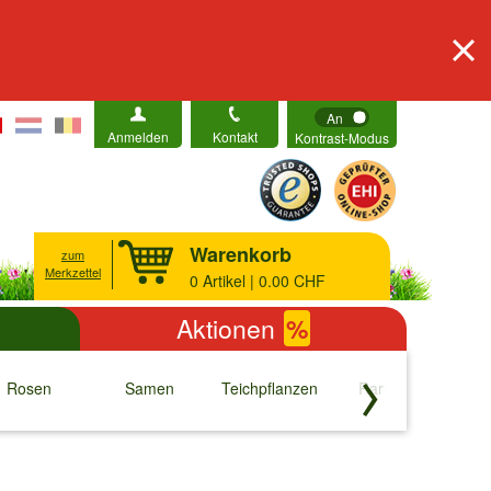
An
Anmelden
Kontakt
Kontrast-Modus
Warenkorb
zum
Merkzettel
0
Artikel | 0.00 CHF
Aktionen
%
Rosen
Samen
Teichpflanzen
Raritäten
S
↓
↓
↓
↓