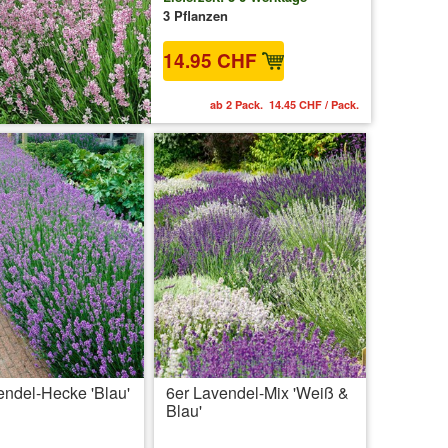
3 Pflanzen
14.95 CHF
ab 2 Pack. 14.45 CHF / Pack.
endel-Hecke 'Blau'
6er Lavendel-Mix 'Weiß &
Blau'