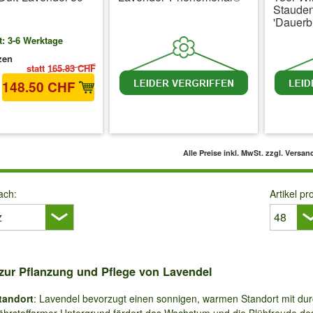
Staude
'Dauerb
t: 3-6 Werktage
zen
statt
165.83 CHF
148.50 CHF
 MwSt.
zzgl. Versandkosten
inkl. MwSt.
zzgl. Versandkosten
inkl. 
Alle Preise inkl. MwSt.
zzgl. Versan
ach:
Artikel pr
zur Pflanzung und Pflege von Lavendel
tandort
: Lavendel bevorzugt einen sonnigen, warmen Standort mit dur