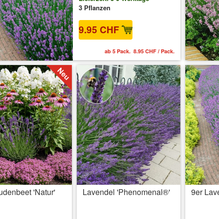
3 Pflanzen
9.95 CHF
ab 5 Pack. 8.95 CHF / Pack.
udenbeet 'Natur'
Lavendel 'Phenomenal®'
9er Lav