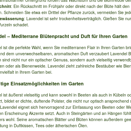
ährstoffarmer Untergrund fördert das Wachstum und die Blühfreude de
chnitt
: Ein Rückschnitt im Frühjahr oder direkt nach der Blüte hält de
n. Schneiden Sie etwa ein Drittel der Pflanze zurück, vermeiden Sie jed
ewässerung
: Lavendel ist sehr trockenheitsverträglich. Gießen Sie 
urzeln schadet.
el – Mediterrane Blütenpracht und Duft für Ihren Garten
 ist die perfekte Wahl, wenn Sie mediterranen Flair in Ihren Garten br
und dem unverwechselbaren, aromatischen Duft verzaubert Lavendel B
 sind nicht nur ein optischer Genuss, sondern auch vielseitig verwendba
sen oder als Bienenweide. Lavendel zieht zahlreiche Bestäuber wie Bie
nvielfalt in Ihrem Garten bei.
itige Einsatzmöglichkeiten im Garten
l ist äußerst vielseitig und kann sowohl in Beeten als auch in Kübeln
t, bildet er dichte, duftende Polster, die nicht nur optisch ansprechend
 Lavendel eignet sich hervorragend zur Einfassung von Beeten oder We
en Erscheinung Akzente setzt. Auch in Steingärten und an Hängen fühlt
rs wohl. Seine aromatischen Blätter und Blüten können außerdem geern
ung in Duftkissen, Tees oder ätherischen Ölen.