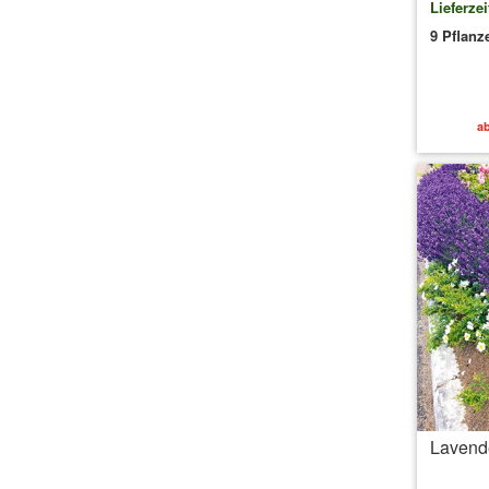
Lieferzei
9 Pflanz
ab
Lavende