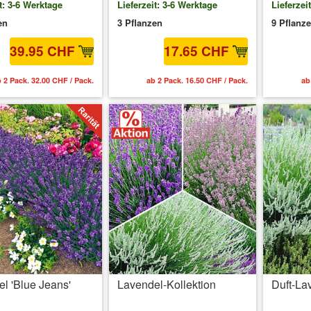
t: 3-6 Werktage
Lieferzeit: 3-6 Werktage
Lieferzei
en
3 Pflanzen
9 Pflanz
39.95 CHF
17.65 CHF
 2 Pack. 32.00 CHF / Pack.
ab 2 Pack. 16.50 CHF / Pack.
ab
l 'Blue Jeans'
Lavendel-Kollektion
Duft-La