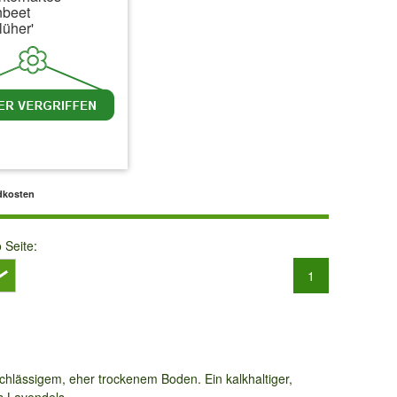
nbeet
lüher'
MwSt.
zzgl. Versandkosten
dkosten
o Seite:
1
chlässigem, eher trockenem Boden. Ein kalkhaltiger,