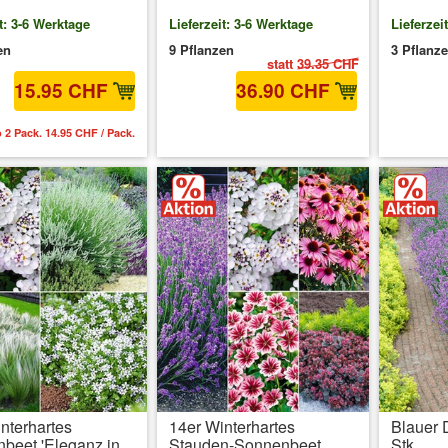
t: 3-6 Werktage
Lieferzeit: 3-6 Werktage
Lieferzei
en
9 Pflanzen
3 Pflanz
statt
39.35 CHF
15.95 CHF
36.90 CHF
 2 Pack. 14.95 CHF / Pack.
inkl. MwSt.
zzgl. Versandkosten
inkl. 
nterhartes
14er Winterhartes
Blauer 
beet 'Eleganz in
Stauden-Sonnenbeet
Stk.