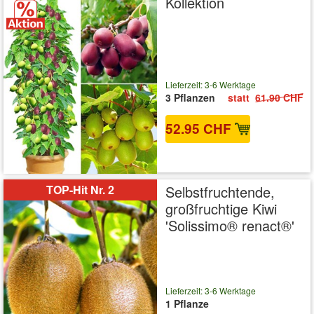
Kollektion
Lieferzeit: 3-6 Werktage
3 Pflanzen
statt
61.90 CHF
52.95 CHF
inkl. MwSt.
zzgl. Versandkosten
TOP-Hit Nr. 2
Selbstfruchtende,
großfruchtige Kiwi
'Solissimo® renact®'
Lieferzeit: 3-6 Werktage
1 Pflanze