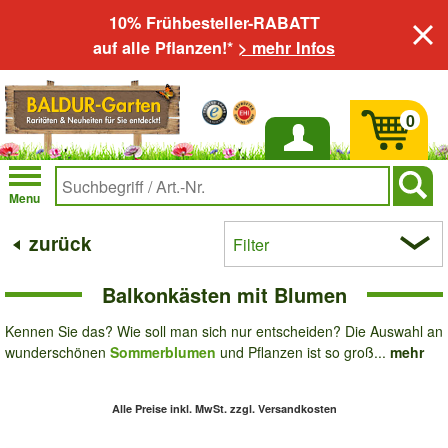
10% Frühbesteller-RABATT
auf alle Pflanzen!*
> mehr Infos
0
Anmelden
Menu
zurück
Filter
Balkonkästen mit Blumen
Kennen Sie das? Wie soll man sich nur entscheiden? Die Auswahl an
wunderschönen
Sommerblumen
und Pflanzen ist so groß...
mehr
Alle Preise inkl. MwSt.
zzgl. Versandkosten