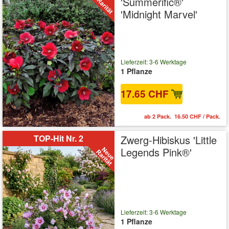
'Summerific®'
'Midnight Marvel'
Lieferzeit: 3-6 Werktage
1 Pflanze
17.65 CHF
ab 2 Pack. 16.50 CHF / Pack.
TOP-Hit Nr. 2
Zwerg-Hibiskus 'Little
Legends Pink®'
Lieferzeit: 3-6 Werktage
1 Pflanze