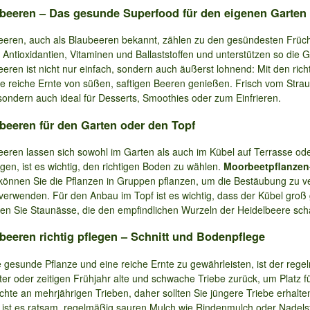
beeren – Das gesunde Superfood für den eigenen Garten
eeren, auch als Blaubeeren bekannt, zählen zu den gesündesten Früch
 Antioxidantien, Vitaminen und Ballaststoffen und unterstützen so die 
eeren ist nicht nur einfach, sondern auch äußerst lohnend: Mit den r
ne reiche Ernte von süßen, saftigen Beeren genießen. Frisch vom Strauc
sondern auch ideal für Desserts, Smoothies oder zum Einfrieren.
beeren für den Garten oder den Topf
eeren lassen sich sowohl im Garten als auch im Kübel auf Terrasse od
gen, ist es wichtig, den richtigen Boden zu wählen.
Moorbeetpflanzen
können Sie die Pflanzen in Gruppen pflanzen, um die Bestäubung zu ve
verwenden. Für den Anbau im Topf ist es wichtig, dass der Kübel groß 
en Sie Staunässe, die den empfindlichen Wurzeln der Heidelbeere sc
beeren richtig pflegen – Schnitt und Bodenpflege
 gesunde Pflanze und eine reiche Ernte zu gewährleisten, ist der rege
ter oder zeitigen Frühjahr alte und schwache Triebe zurück, um Platz
chte an mehrjährigen Trieben, daher sollten Sie jüngere Triebe erhalte
 ist es ratsam, regelmäßig sauren Mulch wie Rindenmulch oder Nadelstre