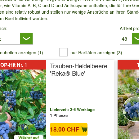
ffe, wie Vitamin A, B, C und D und Anthocyane enthalten, die für Ihre
n sind relativ robust und stellen nur wenige Ansprüche an ihren Stando
m Beet kultiviert werden.
ach:
Artikel pr
euheiten anzeigen (1)
nur Raritäten anzeigen (3)
OP-Hit Nr. 1
Trauben-Heidelbeere
T
'Reka® Blue'
Lieferzeit: 3-6 Werktage
1 Pflanze
18.00 CHF