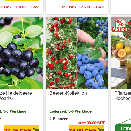
 3 Pack. 18.50 CHF / Pack.
ab 5 Pack. 16.95 CHF / Pack.
inkl. 
ze Heidelbeere
Beeren-Kollektion
Pflanze
Pearl®'
Hochbe
t: 3-6 Werktage
Lieferzeit: 3-6 Werktage
e
4 Pflanzen
statt
38.60 CHF
27.45 CHF
36.90 CHF