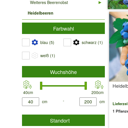
Weiteres Beerenobst
Heidelbeeren
Farbwahl
blau (5)
schwarz (1)
weiß (1)
Wuchshöhe
Heidelb
40cm
200cm
product.list.filter.height.min
-
product.list.filter.height.max
cm
cm
Lieferzei
1 Pflanz
Standort