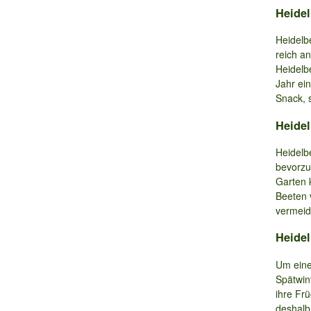
Heidel
Heidelb
reich an
Heidelb
Jahr ei
Snack, 
Heidel
Heidelb
bevorzu
Garten 
Beeten 
vermeid
Heidel
Um eine
Spätwin
ihre Frü
deshalb