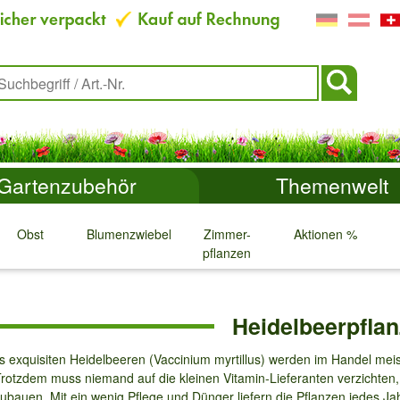
Gartenzubehör
Themenwelt
Obst
Blumenzwiebeln
Zimmer-
Aktionen %
pflanzen
↓
↓
↓
↓
Heidelbeerpfla
s exquisiten Heidelbeeren (Vaccinium myrtillus) werden im Handel mei
Trotzdem muss niemand auf die kleinen Vitamin-Lieferanten verzichten
bauen. Mit ein wenig Pflege und Dünger liefern die Pflanzen jedes Jahr