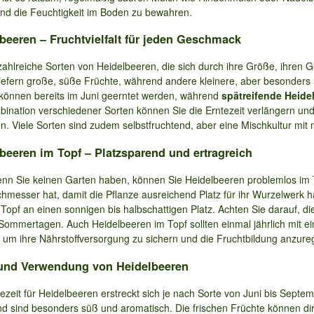
und die Feuchtigkeit im Boden zu bewahren.
beeren – Fruchtvielfalt für jeden Geschmack
 zahlreiche Sorten von Heidelbeeren, die sich durch ihre Größe, ihren 
liefern große, süße Früchte, während andere kleinere, aber besonder
können bereits im Juni geerntet werden, während
spätreifende Heide
bination verschiedener Sorten können Sie die Erntezeit verlängern u
n. Viele Sorten sind zudem selbstfruchtend, aber eine Mischkultur mit 
beeren im Topf – Platzsparend und ertragreich
nn Sie keinen Garten haben, können Sie Heidelbeeren problemlos im T
hmesser hat, damit die Pflanze ausreichend Platz für ihr Wurzelwerk 
 Topf an einen sonnigen bis halbschattigen Platz. Achten Sie darauf, 
Sommertagen. Auch Heidelbeeren im Topf sollten einmal jährlich mit e
 um ihre Nährstoffversorgung zu sichern und die Fruchtbildung anzure
 und Verwendung von Heidelbeeren
ezeit für Heidelbeeren erstreckt sich je nach Sorte von Juni bis Septem
nd sind besonders süß und aromatisch. Die frischen Früchte können dir