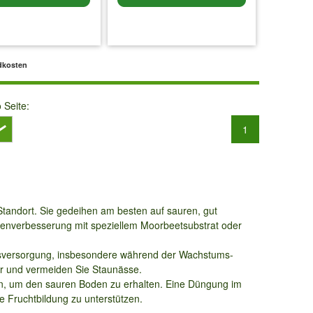
MwSt.
zzgl. Versandkosten
inkl. MwSt.
zzgl. Versandkosten
dkosten
o Seite:
1
Standort. Sie gedeihen am besten auf sauren, gut
denverbesserung mit speziellem Moorbeetsubstrat oder
itsversorgung, insbesondere während der Wachstums-
er und vermeiden Sie Staunässe.
en, um den sauren Boden zu erhalten. Eine Düngung im
 Fruchtbildung zu unterstützen.