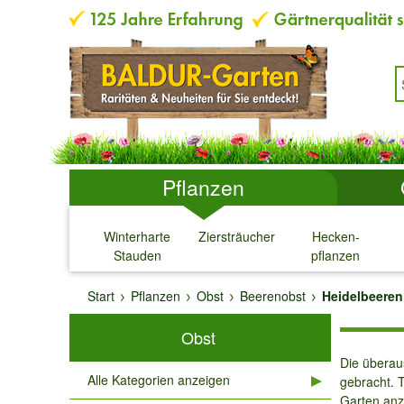
Pflanzen
Winterharte
Ziersträucher
Hecken-
Stauden
pflanzen
↓
↓
↓
↓
Start
Pflanzen
Obst
Beerenobst
Heidelbeeren
Obst
Die überau
Alle Kategorien anzeigen
gebracht. 
Garten anzu