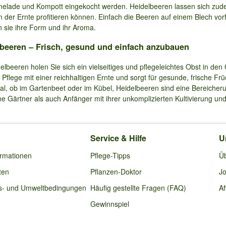
elade und Kompott eingekocht werden. Heidelbeeren lassen sich zude
 der Ernte profitieren können. Einfach die Beeren auf einem Blech vorf
n sie ihre Form und ihr Aroma.
beeren – Frisch, gesund und einfach anzubauen
elbeeren holen Sie sich ein vielseitiges und pflegeleichtes Obst in den
r Pflege mit einer reichhaltigen Ernte und sorgt für gesunde, frische Fr
gal, ob im Gartenbeet oder im Kübel, Heidelbeeren sind eine Bereicher
ne Gärtner als auch Anfänger mit ihrer unkomplizierten Kultivierung 
Service & Hilfe
U
ormationen
Pflege-Tipps
Ü
ten
Pflanzen-Doktor
Jo
s- und Umweltbedingungen
Häufig gestellte Fragen (FAQ)
Af
Gewinnspiel