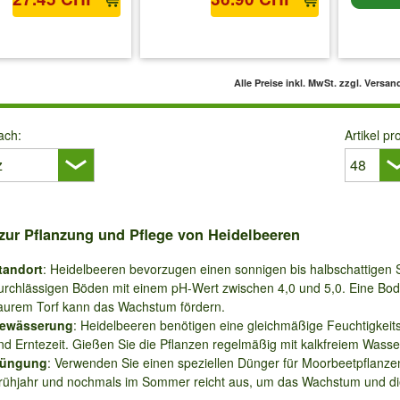
 MwSt.
zzgl. Versandkosten
inkl. MwSt.
zzgl. Versandkosten
inkl. 
Alle Preise inkl. MwSt.
zzgl. Versan
ach:
Artikel pr
zur Pflanzung und Pflege von Heidelbeeren
tandort
: Heidelbeeren bevorzugen einen sonnigen bis halbschattigen 
urchlässigen Böden mit einem pH-Wert zwischen 4,0 und 5,0. Eine Bo
aurem Torf kann das Wachstum fördern.
ewässerung
: Heidelbeeren benötigen eine gleichmäßige Feuchtigke
nd Erntezeit. Gießen Sie die Pflanzen regelmäßig mit kalkfreiem Wass
üngung
: Verwenden Sie einen speziellen Dünger für Moorbeetpflanz
rühjahr und nochmals im Sommer reicht aus, um das Wachstum und die