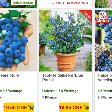
ab 3 Pack. 16.50 CHF / Pack.
eere 'Nui®'
Topf-Heidelbeere 'Blue
Heidelb
Parfait'
Vorteils
t: 3-6 Werktage
Lieferzeit: 3-6 Werktage
Lieferzei
e
1 Pflanze
2 Pflanz
19.50 CHF
18.95 CHF