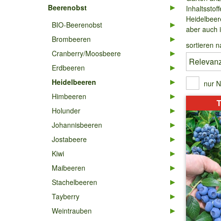
Beerenobst
Inhaltssto
Heidelbeere
BIO-Beerenobst
aber auch i
Brombeeren
sortieren n
Cranberry/Moosbeere
Erdbeeren
Heidelbeeren
nur N
Himbeeren
T
Holunder
Johannisbeeren
Jostabeere
Kiwi
Maibeeren
Stachelbeeren
Tayberry
Weintrauben