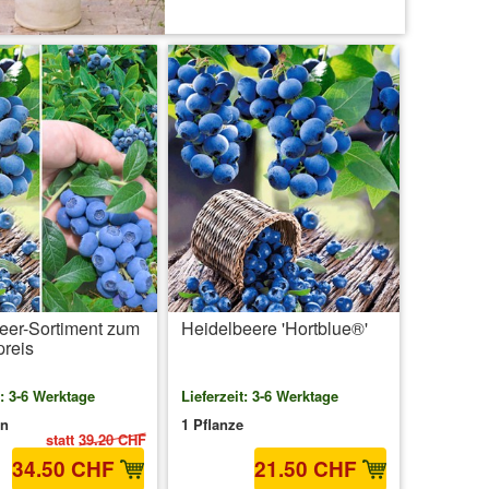
inkl. MwSt.
zzgl. Versandkosten
eer-Sortiment zum
Heidelbeere 'Hortblue®'
preis
t: 3-6 Werktage
Lieferzeit: 3-6 Werktage
en
1 Pflanze
statt
39.20 CHF
34.50 CHF
21.50 CHF