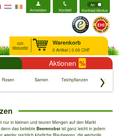
An
Anmelden
Kontakt
Kontrast-Modus
Warenkorb
zum
Merkzettel
0
Artikel | 0.00 CHF
Aktionen
%
Rosen
Samen
Teichpflanzen
Raritäten
S
↓
↓
↓
↓
nzen
st nur in kleinen und teuren Mengen auf den Markt
, denn das beliebte
Beerenobst
ist ganz leicht in jedem
 wieder reichlich köstliche Blaubeeren, die wertvolle