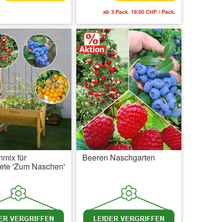
MwSt.
zzgl. Versandkosten
ab 3 Pack. 19.50 CHF / Pack.
nmix für
Beeren Naschgarten
ete 'Zum Naschen'