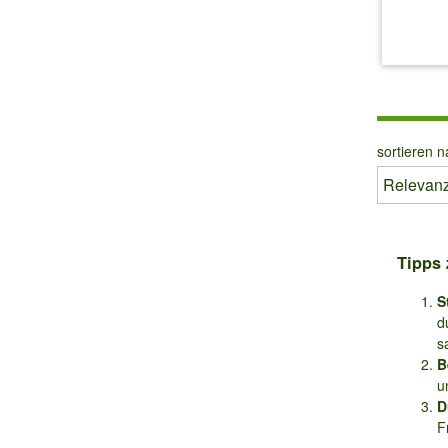
inkl.
sortieren n
Tipps 
S
d
s
B
u
D
F