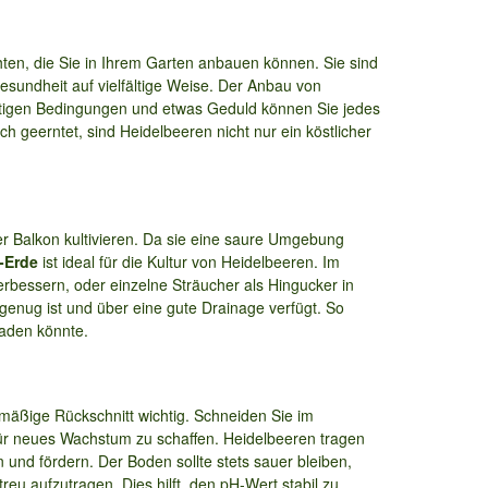
ten, die Sie in Ihrem Garten anbauen können. Sie sind
Gesundheit auf vielfältige Weise. Der Anbau von
ichtigen Bedingungen und etwas Geduld können Sie jedes
h geerntet, sind Heidelbeeren nicht nur ein köstlicher
er Balkon kultivieren. Da sie eine saure Umgebung
-Erde
ist ideal für die Kultur von Heidelbeeren. Im
rbessern, oder einzelne Sträucher als Hingucker in
genug ist und über eine gute Drainage verfügt. So
haden könnte.
lmäßige Rückschnitt wichtig. Schneiden Sie im
 für neues Wachstum zu schaffen. Heidelbeeren tragen
n und fördern. Der Boden sollte stets sauer bleiben,
u aufzutragen. Dies hilft, den pH-Wert stabil zu