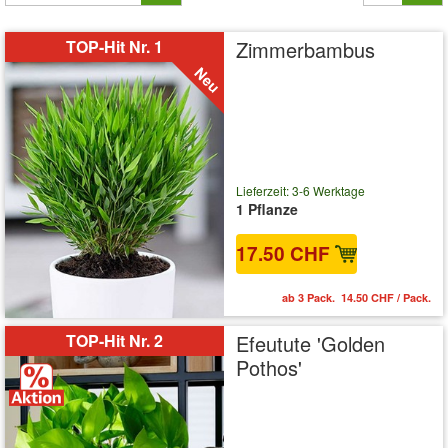
TOP-Hit Nr. 1
Zimmerbambus
Lieferzeit: 3-6 Werktage
1 Pflanze
17.50 CHF
ab 3 Pack. 14.50 CHF / Pack.
TOP-Hit Nr. 2
Efeutute 'Golden
Pothos'