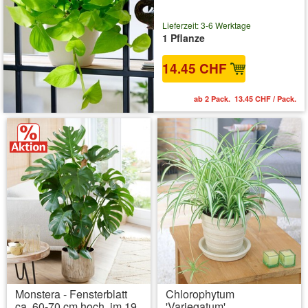
Lieferzeit: 3-6 Werktage
1 Pflanze
14.45 CHF
ab 2 Pack. 13.45 CHF / Pack.
Monstera - Fensterblatt
Chlorophytum
ca. 60-70 cm hoch, im 19
'Variegatum'