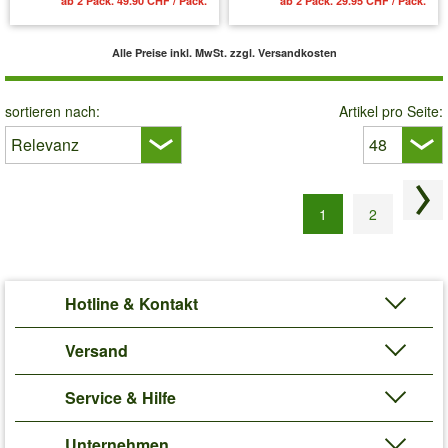
ab 2 Pack. 49.90 CHF / Pack.
ab 2 Pack. 29.95 CHF / Pack.
Alle Preise inkl. MwSt.
zzgl. Versandkosten
sortieren nach:
Artikel pro Seite:
Näc
1
2
Hotline & Kontakt
Versand
Service & Hilfe
Unternehmen