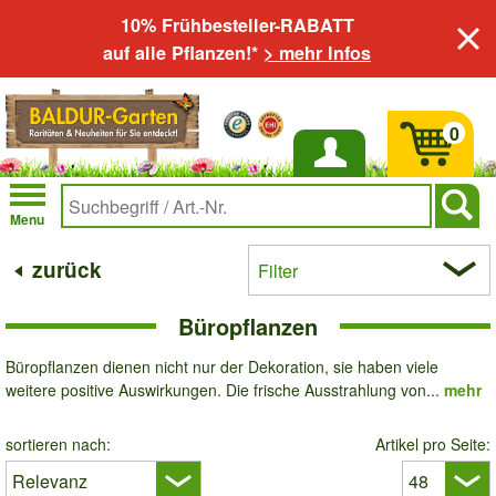
10% Frühbesteller-RABATT
auf alle Pflanzen!*
> mehr Infos
0
Anmelden
Menu
zurück
Filter
Büropflanzen
Büropflanzen dienen nicht nur der Dekoration, sie haben viele
weitere positive Auswirkungen. Die frische Ausstrahlung von...
mehr
sortieren nach:
Artikel pro Seite: