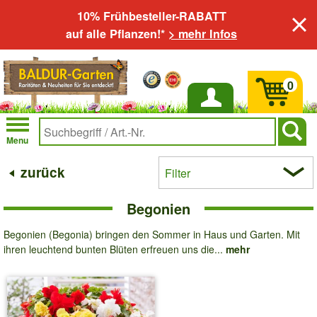
10% Frühbesteller-RABATT
auf alle Pflanzen!*
> mehr Infos
0
Anmelden
Menu
zurück
Filter
Begonien
Begonien (Begonia) bringen den Sommer in Haus und Garten. Mit
ihren leuchtend bunten Blüten erfreuen uns die...
mehr