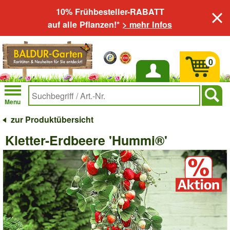
10% Frühbesteller-RABATT
auf alle Pflanzen!*
> mehr Infos
0
Anmelden
Menu
zur Produktübersicht
Kletter-Erdbeere 'Hummi®'