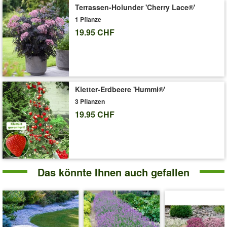
Gehört zu den besten Klettererdbeeren der Welt! Sie erhalten
Terrassen-Holunder 'Cherry Lace®'
starke Erdbeerpflanzen. Alle Erdbeerpflanzen sind voll
1 Pflanze
durchwurzelt. (Fragaria x ananassa)
19.95 CHF
Doppelter Nutzen:
immertragend
leckerer Geschmack
Art.-Nr.:
1004010
Kletter-Erdbeere 'Hummi®'
3 Pflanzen
Liefergrösse:
7x7 cm-Topf
19.95 CHF
'Klettererdbeeren'
Pflege-Tipps
Das könnte Ihnen auch gefallen