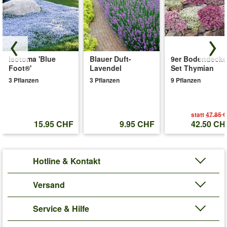
Isotoma 'Blue
Blauer Duft-
9er Bodendecke
Foot®'
Lavendel
Set Thymian
3 Pflanzen
3 Pflanzen
9 Pflanzen
statt
47.85 
15.95 CHF
9.95 CHF
42.50 CH
Hotline & Kontakt
Versand
Service & Hilfe