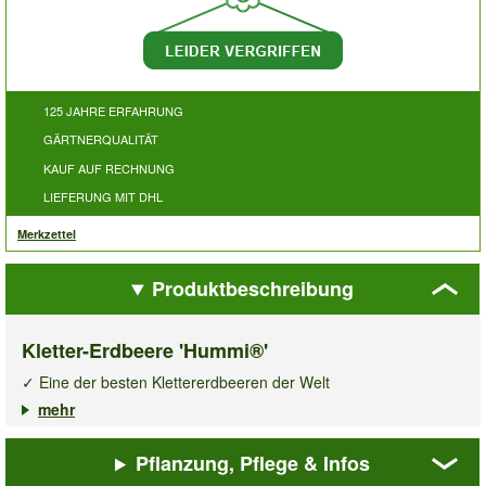
125 JAHRE ERFAHRUNG
GÄRTNERQUALITÄT
KAUF AUF RECHNUNG
LIEFERUNG MIT DHL
Merkzettel
Produktbeschreibung
Kletter-Erdbeere 'Hummi®'
✓ Eine der besten Klettererdbeeren der Welt
✓ Große, leuchtend rote Erdbeerfrüchte
mehr
✓ Monatelanges Ernten, vom Sommer bis zum Frost
Pflanzung, Pflege & Infos
Die
Klettererdbeere Hummi®
ist eine besonders
empfehlenswerte Züchtung, denn sie gilt als eine der beste