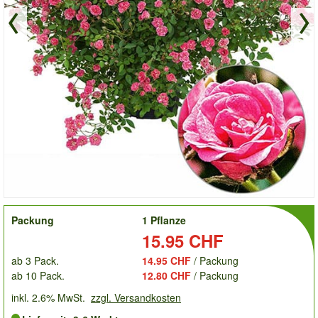
order
Packung
1 Pflanze
Preis:
15.95 CHF
ab 3 Pack.
14.95 CHF
/ Packung
ab 10 Pack.
12.80 CHF
/ Packung
inkl. 2.6% MwSt.
zzgl. Versandkosten