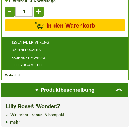
Lieferzeit: 3-6 Werktage
in den Warenkorb
125 JAHRE ERFAHRUNG
GÄRTNERQUALITÄT
KAUF AUF RECHNUNG
LIEFERUNG MIT DHL
Merkzettel
Produktbeschreibung
Lilly Rose® 'Wonder5'
✓ Winterhart, robust & kompakt
✓ Unglaubliches Blütenmeer von Sommer bis Herbst
mehr
✓ Für Kübel, Kästen und Beete