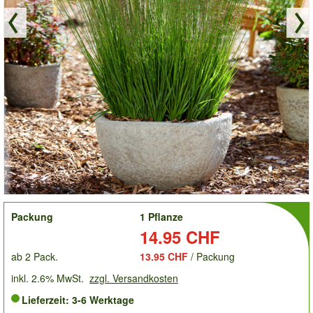
order
Packung
1 Pflanze
Preis:
14.95 CHF
ab 2 Pack.
13.95 CHF
/ Packung
inkl. 2.6% MwSt.
zzgl. Versandkosten
Lieferzeit: 3-6 Werktage