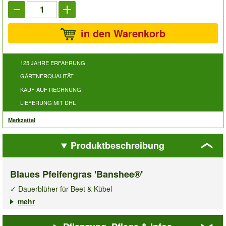
in den Warenkorb
125 JAHRE ERFAHRUNG
GÄRTNERQUALITÄT
KAUF AUF RECHNUNG
LIEFERUNG MIT DHL
Merkzettel
Produktbeschreibung
Blaues Pfeifengras 'Banshee®'
✓ Dauerblüher für Beet & Kübel
✓ Elegante Blütenrispen
mehr
✓ Pflegeleicht & trockenheitstolerant
Das
blaue Pfeifengras 'Banshee®
' stiehlt anderen Ziergräsern