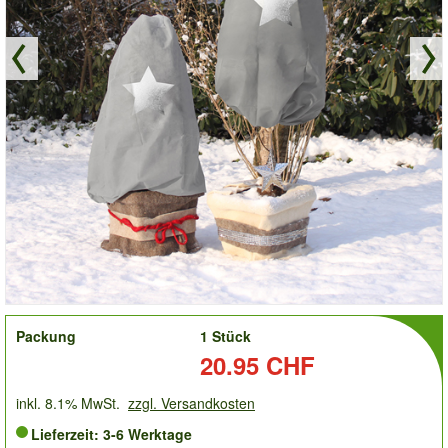
order
Packung
1 Stück
Preis:
20.95 CHF
inkl. 8.1% MwSt.
zzgl. Versandkosten
Lieferzeit: 3-6 Werktage