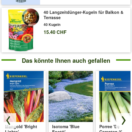
Liefergrösse:
110x110 cm
40 Langzeitdünger-Kugeln für Balkon &
Terrasse
40 Kugeln
15.40 CHF
Das könnte Ihnen auch gefallen
Mangold 'Bright
Isotoma 'Blue
Porree 'De
Lights'
Foot®'
Carentan 2'