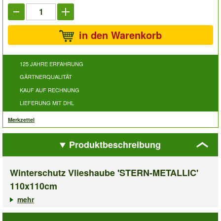
in den Warenkorb
125 JAHRE ERFAHRUNG
GÄRTNERQUALITÄT
KAUF AUF RECHNUNG
LIEFERUNG MIT DHL
Merkzettel
Produktbeschreibung
Winterschutz Vlieshaube 'STERN-METALLIC'
110x110cm
mehr
✓ Schutz vor Frost und Schnee
✓ Fixierung durch Zuziehen der Kordel