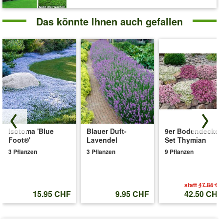
Das könnte Ihnen auch gefallen
Isotoma 'Blue
Blauer Duft-
9er Bodendecke
Foot®'
Lavendel
Set Thymian
3 Pflanzen
3 Pflanzen
9 Pflanzen
statt
47.85 
15.95 CHF
9.95 CHF
42.50 CH