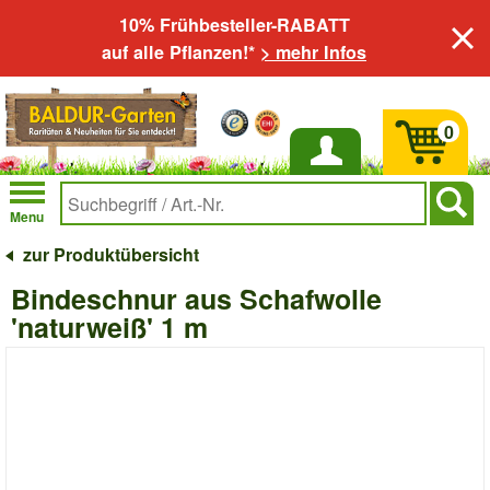
10% Frühbesteller-RABATT
auf alle Pflanzen!*
> mehr Infos
0
Anmelden
Menu
zur Produktübersicht
Bindeschnur aus Schafwolle
'naturweiß' 1 m