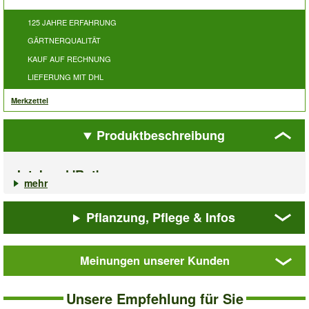
125 JAHRE ERFAHRUNG
GÄRTNERQUALITÄT
KAUF AUF RECHNUNG
LIEFERUNG MIT DHL
Merkzettel
Produktbeschreibung
Juteband 'Rot'
mehr
Bitte bestellen Sie diesen Artikel unter der Artikelnummer 7914.
Pflanzung, Pflege & Infos
Art.-Nr.:
7907
Meinungen unserer Kunden
Juteband
'Rot'
Unsere Empfehlung für Sie