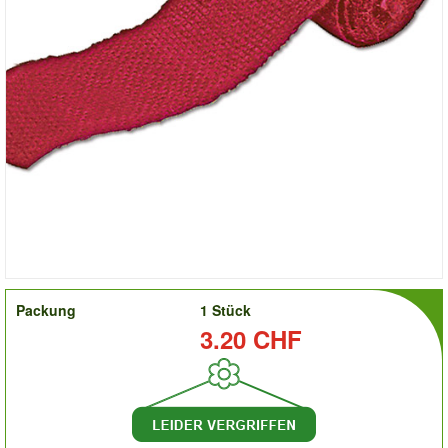
order
Packung
1 Stück
Preis:
3.20 CHF