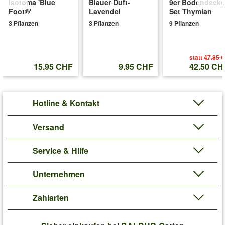
Isotoma 'Blue
Blauer Duft-
9er Bodendecke
Foot®'
Lavendel
Set Thymian
3 Pflanzen
3 Pflanzen
9 Pflanzen
statt
47.85 
15.95 CHF
9.95 CHF
42.50 CH
Hotline & Kontakt
Versand
Service & Hilfe
Unternehmen
Zahlarten