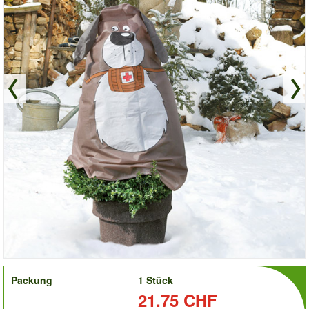
order
Packung
1 Stück
Preis:
21.75 CHF