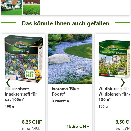
Inhalt:
100 g (zum Zeitpunkt der Abfüllung) / ausreichend für ca. 100
m²
Das könnte Ihnen auch gefallen
Art.-Nr.:
23098
Liefergrösse:
100 g
'Singvogel Nährpflanzen für ca. 100m²'
Pflege-Tipps
Blumenbeet
Isotoma 'Blue
Wildblumen für
Insektentreff für
Foot®'
Wildbienen für c
ca. 100m²
100m²
3 Pflanzen
100 g
100 g
8.25 CHF
8.50 C
15.95 CHF
(82,50 CHF/kg)
(85,00 CHF