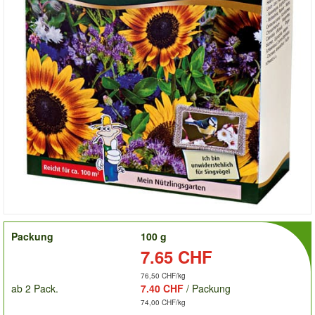
order
Packung
100 g
Preis:
7.65 CHF
76,50 CHF/kg
ab 2 Pack.
7.40 CHF
/ Packung
74,00 CHF/kg