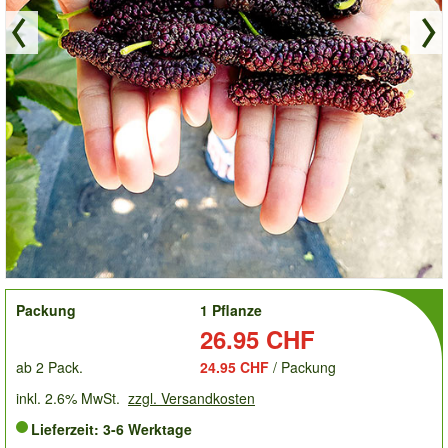
order
Packung
1 Pflanze
Preis:
26.95 CHF
ab 2 Pack.
24.95 CHF
/ Packung
inkl. 2.6% MwSt.
zzgl. Versandkosten
Lieferzeit: 3-6 Werktage