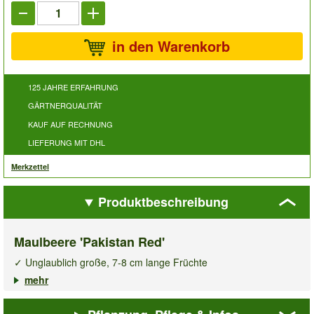
in den Warenkorb
125 JAHRE ERFAHRUNG
GÄRTNERQUALITÄT
KAUF AUF RECHNUNG
LIEFERUNG MIT DHL
Merkzettel
Produktbeschreibung
Maulbeere 'Pakistan Red'
✓ Unglaublich große, 7-8 cm lange Früchte
✓ Süße, saftige und kernlose Beeren
mehr
✓ Winterhart bis ca. -15 °C
Die unglaublich großen Früchte der
Maulbeere Pakistan Red