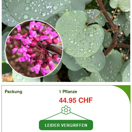
order
Packung
1 Pflanze
Preis:
44.95 CHF