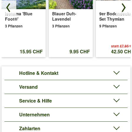
Isotoma 'Blue
Blauer Duft-
9er Bodendecke
Foot®'
Lavendel
Set Thymian
3 Pflanzen
3 Pflanzen
9 Pflanzen
statt
47.85 
15.95 CHF
9.95 CHF
42.50 CH
Hotline & Kontakt
Versand
Service & Hilfe
Unternehmen
Zahlarten