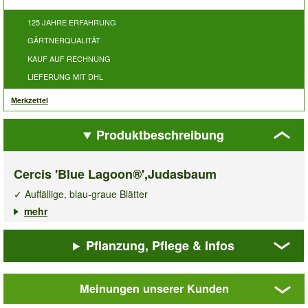
125 JAHRE ERFAHRUNG
GÄRTNERQUALITÄT
KAUF AUF RECHNUNG
LIEFERUNG MIT DHL
Merkzettel
Produktbeschreibung
Cercis 'Blue Lagoon®',Judasbaum
✓ Auffällige, blau-graue Blätter
✓ Erinnert an Eukalyptus
mehr
✓ Frühe Blüte mit leuchtender Blütenfarbe
Pflanzung, Pflege & Infos
Cercis 'Blue Lagoon®'
ist ein wunderschöner Strauch oder
kleiner Baum, der eine attraktive Kombination aus Farbe und
Form bietet. Die herzförmigen Blätter erscheinen in einem
Meinungen unserer Kunden
auffälligen blau-grauen Farbton, ähnlich wie Eukalyptus. Junge
Triebe zeigen eine tiefrote Farbe, die sich schön vom älteren
Cercis