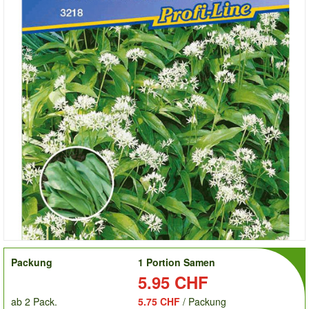
order
Packung
1 Portion Samen
Preis:
5.95 CHF
ab 2 Pack.
5.75 CHF
/ Packung