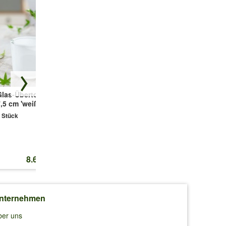
Glas-Übertopf ø
Kokos-Übertopf
Kokos-Übertopf
,5 cm 'weiß'
'creme' ø 21 cm
'creme' ø 14,5 cm
mit Folieneinsatz
mit Folieneinsatz
 Stück
1 Stück
1 Stück
8.65 CHF
28.95 CHF
17.40 CHF
nternehmen
ber uns