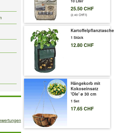
10 Liter
25.50 CHF
(2.40 CHF/l)
m
Kartoffelpflanztasche
1 Stück
12.80 CHF
Hängekorb mit
Kokoseinsatz
'Ole' ø 30 cm
1 Set
17.65 CHF
bewertungen