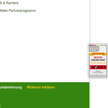
b & Karriere
filiate Partnerprogramm
rufsbelehrung
Widerruf erklären
d