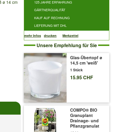
 ø 14 cm
125 JAHRE ERFAHRUNG
GÄRTNERQUALITÄT
KAUF AUF RECHNUNG
LIEFERUNG MIT DHL
mehr Infos
drucken
Merkzettel
Unsere Empfehlung für Sie
Glas-Übertopf ø
14,5 cm 'weiß'
1 Stück
15.95 CHF
COMPO® BIO
Granuplant
Drainage- und
Pflanzgranulat