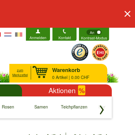
An
Anmelden
Kontakt
Kontrast-Modus
Warenkorb
zum
Merkzettel
0
Artikel | 0.00 CHF
Aktionen
%
Rosen
Samen
Teichpflanzen
Raritäten
S
↓
↓
↓
↓