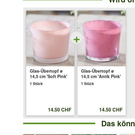
14,5
cm
'Soft
+
Pink'
Glas-Übertopf ø
Glas-Übertopf ø
14,5 cm 'Soft Pink'
14,5 cm 'Antik Pink'
1 Stück
1 Stück
14.50 CHF
14.50 CHF
Das könnt