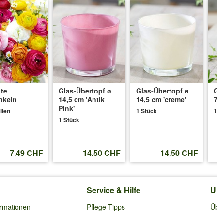
lte
Glas-Übertopf ø
Glas-Übertopf ø
nkeln
14,5 cm 'Antik
14,5 cm 'creme'
7
Pink'
llen
1 Stück
1
1 Stück
7.49 CHF
14.50 CHF
14.50 CHF
Service & Hilfe
U
ormationen
Pflege-Tipps
Ü