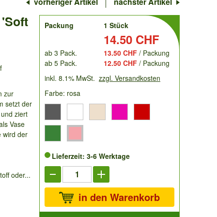
vorheriger Artikel
nächster Artikel
'Soft
order
Packung
1 Stück
Preis:
14.50 CHF
ab 3 Pack.
13.50 CHF
/ Packung
ab 5 Pack.
12.50 CHF
/ Packung
f
inkl. 8.1% MwSt.
zzgl. Versandkosten
Farbe: rosa
 zur
m setzt der
und ziert
als Vase
e wird der
Lieferzeit: 3-6 Werktage
ff oder...
in den Warenkorb