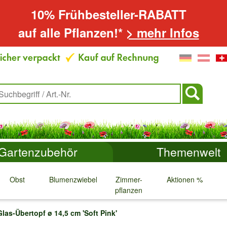
10% Frühbesteller-RABATT
auf alle Pflanzen!*
> mehr Infos
Gartenzubehör
Themenwelt
Obst
Blumenzwiebeln
Zimmer-
Aktionen %
pflanzen
↓
↓
↓
↓
Glas-Übertopf ø 14,5 cm 'Soft Pink'