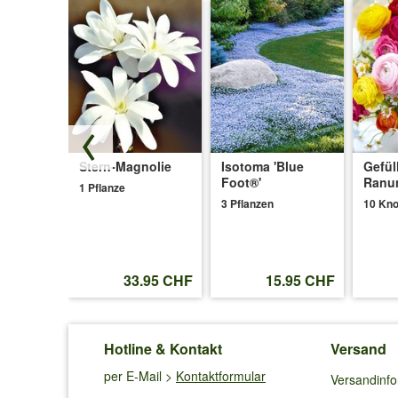
-
Stern-Magnolie
Isotoma 'Blue
Gefül
tt, ca.
Foot®'
Ranu
1 Pflanze
hoch
3 Pflanzen
10 Kno
.95 CHF
33.95 CHF
15.95 CHF
Hotline & Kontakt
Versand
per E-Mail >
Kontaktformular
Versandinf