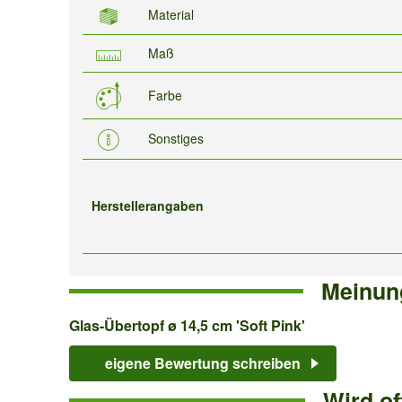
Material
Maß
Farbe
Sonstiges
Herstellerangaben
Meinun
Glas-
Glas-Übertopf ø 14,5 cm 'Soft Pink'
Übertopf
eigene Bewertung schreiben
ø
Wird o