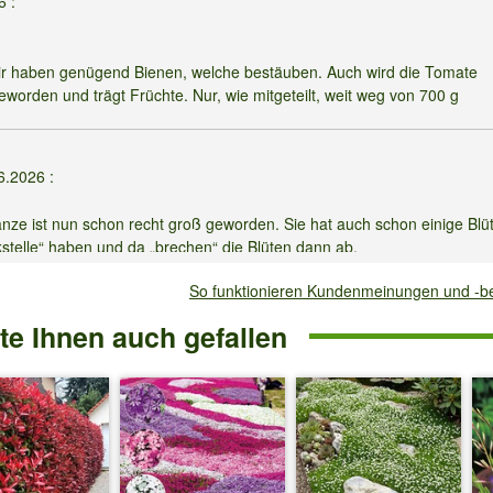
26
:
ir haben genügend Bienen, welche bestäuben. Auch wird die Tomate
eworden und trägt Früchte. Nur, wie mitgeteilt, weit weg von 700 g
6.2026
:
anze ist nun schon recht groß geworden. Sie hat auch schon einige Blü
ckstelle“ haben und da „brechen“ die Blüten dann ab.
So funktionieren Kundenmeinungen und -
omatenblüte. Bei unzureichender Bestäubung oder durch Hitze oder
abgestoßen.
e Ihnen auch gefallen
.2026
:
on Pferdemist fürs ganze Jahr?