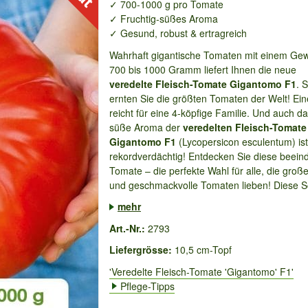
✓ 700-1000 g pro Tomate
✓ Fruchtig-süßes Aroma
✓ Gesund, robust & ertragreich
Wahrhaft gigantische Tomaten mit einem Gew
700 bis 1000 Gramm liefert Ihnen die neue
veredelte
Fleisch-Tomate Gigantomo F1
. 
ernten Sie die größten Tomaten der Welt! Ei
reicht für eine 4-köpfige Familie. Und auch da
süße Aroma der
veredelten
Fleisch-Tomate
Gigantomo F1
(Lycopersicon esculentum) ist
rekordverdächtig!
Entdecken Sie diese beein
Tomate – die perfekte Wahl für alle, die große
und geschmackvolle Tomaten lieben! Diese So
mehr
Art.-Nr.:
2793
Liefergrösse:
10,5 cm-Topf
'Veredelte Fleisch-Tomate 'Gigantomo' F1'
Pflege-Tipps