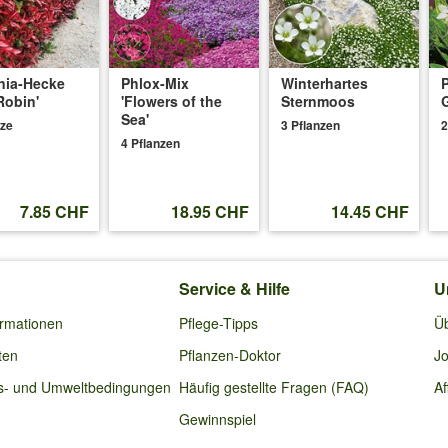
ht ganz aus, da Tomaten Starkzehrer sind. Eine zusätzliche Nachdüngung
nia-Hecke
Phlox-Mix
Winterhartes
P
Robin'
'Flowers of the
Sternmoos
4.05.2025
:
Sea'
nze
3 Pflanzen
2
4 Pflanzen
ellt und hatte 700g größte Tomate geerntet.. habe dies jahr wieder bestell
 voll zufrieden
7.85 CHF
18.95 CHF
14.45 CHF
024
:
Service & Hilfe
U
ormationen
Pflege-Tipps
Ü
bei Ihnen bestellen. Aber diesmal mehr Pflanzen. Werde extra ein extra
ten
Pflanzen-Doktor
Jo
schmecken vorzüglich!
s- und Umweltbedingungen
Häufig gestellte Fragen (FAQ)
Af
Gewinnspiel
8.2024
: