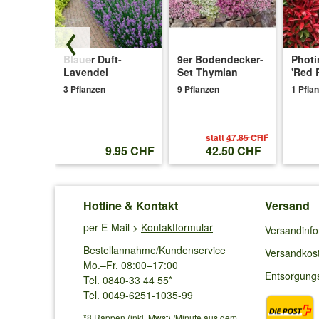
Für die ganze Saison allein reichen die Pellets oft nic
Sommer kann daher sinnvoll sein.
Blauer Duft-
9er Bodendecker-
Photi
ymian
Lavendel
Set Thymian
'Red 
Alexander K.
aus Heinersdorf schrieb am
0
3 Pflanzen
9 Pflanzen
1 Pfla
Verifizierter Kunde
Super Pflanzen................hatte letztes jahr auch best
statt
47.85 CHF
hoffe auf 1000g zu kommen............super pflazen..... bin
.95 CHF
9.95 CHF
42.50 CHF
Michaela M.
aus Wien schrieb am
20.08.2
Hotline & Kontakt
Versand
Verifizierter Kunde
per E-Mail >
Kontaktformular
Versandinf
Tolle Ernte! Werde auf jeden Fall nächstes Jahr wieder 
Bestellannahme/Kundenservice
Versandkos
Zusatzbeet bereitstellen! Nur zu empfehlen!!!! Früchte 
Mo.–Fr. 08:00–17:00
Entsorgung
Tel. 0840-33 44 55*
Tel. 0049-6251-1035-99
Nicole F.
aus Kirchlengern schrieb am
05.0
*8 Rappen (inkl. Mwst) /Minute aus dem