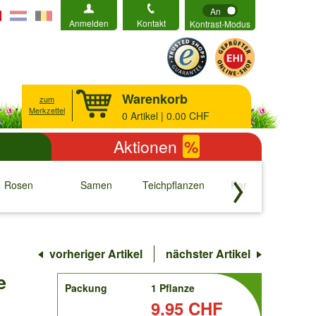
An
Anmelden
Kontakt
Kontrast-Modus
Warenkorb
zum
Merkzettel
0
Artikel | 0.00 CHF
Aktionen
%
Rosen
Samen
Teichpflanzen
Raritäten
S
↓
↓
↓
↓
vorheriger Artikel
nächster Artikel
e
order
Packung
1 Pflanze
Preis:
9.95 CHF