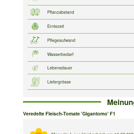
Pflanzabstand
Erntezeit
Pflegeaufwand
Wasserbedarf
Lebensdauer
Liefergrösse
Meinun
Veredelte
Veredelte Fleisch-Tomate 'Gigantomo' F1
Fleisch-
Tomate