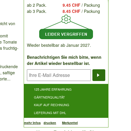
ab 2 Pack.
9.45 CHF
/ Packung
ab 3 Pack.
8.45 CHF
/ Packung
icht von
Somit
ne Tomate
Wieder bestellbar ab Januar 2027.
s fruchtig-
Benachrichtigen Sie mich bitte, wenn
der Artikel wieder bestellbar ist.
druckende
, saftige
rte...
Benachrichti
125 JAHRE ERFAHRUNG
GÄRTNERQUALITÄT
KAUF AUF RECHNUNG
LIEFERUNG MIT DHL
mehr Infos
drucken
Merkzettel