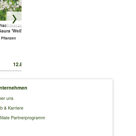
 im
rachtkerze -
Sonnenauge
Winterharte
Gaura 'Weiß'
'Orange Marble®'
Eisblumen
'Wheels of
 Pflanzen
1 Pflanze
Wonder®' 4er
Farbmix
t und
4 Pflanzen
12.80 CHF
10.95 CHF
22.50 CHF
nternehmen
ber uns
b & Karriere
filiate Partnerprogramm