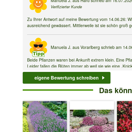
Manuela J.
aus Hard schrieb am
16.07.20
Verifizierter Kunde
'Gigantomo'
F1
Zu Ihrer Antwort auf meine Bewertung vom 14.06.26: W
ausreichend gewässert. Mittlerweile ist sie schön groß g
Manuela J.
aus Vorarlberg schrieb am
14.0
Beide Pflanzen waren bei Ankunft extrem klein. Eine Pfl
Leider fallen die Blüten immer ab weil sie wie eine „Kni
Antwort von Baldur:
eigene Bewertung schreiben
Die „Knickstelle“ ist die natürliche Trennschicht der T
unregelmäßige Wasserversorgung, wird die Blüte dort 
Das könnt
Torsten J.
aus Zehdenick schrieb am
19.05
Beim düngen von den Tomaten, reicht da auch Pellets v
Antwort von Baldur: