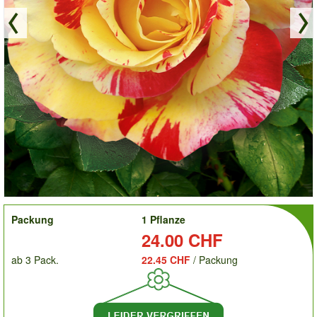
order
Packung
1 Pflanze
Preis:
24.00 CHF
ab 3 Pack.
22.45 CHF
/ Packung