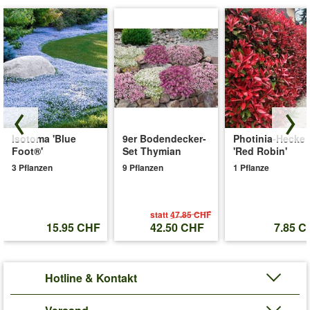
Isotoma 'Blue
9er Bodendecker-
Photinia-Hecke
Foot®'
Set Thymian
'Red Robin'
3 Pflanzen
9 Pflanzen
1 Pflanze
statt
47.85 CHF
15.95 CHF
42.50 CHF
7.85 C
Hotline & Kontakt