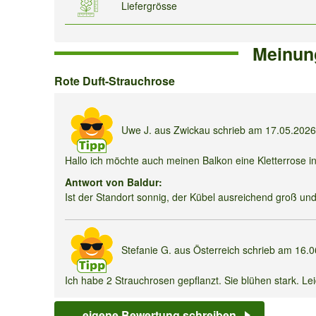
Liefergrösse
Meinun
Rote
Rote Duft-Strauchrose
Duft-
Strauchrose
Uwe J.
aus Zwickau schrieb am
17.05.202
Hallo ich möchte auch meinen Balkon eine Kletterrose i
Antwort von Baldur:
Ist der Standort sonnig, der Kübel ausreichend groß und 
Stefanie G.
aus Österreich schrieb am
16.
Ich habe 2 Strauchrosen gepflanzt. Sie blühen stark. Lei
Antwort von Baldur:
eigene Bewertung schreiben