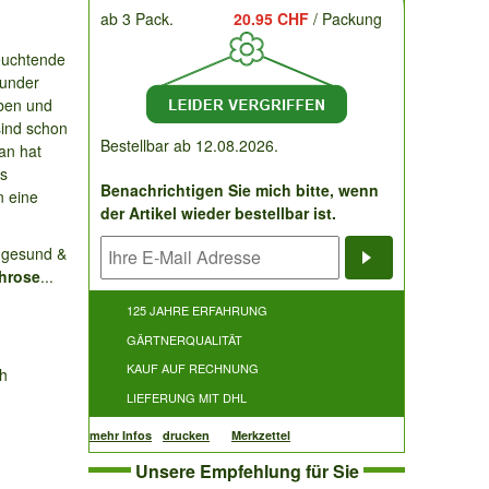
ab 3 Pack.
20.95 CHF
/ Packung
euchtende
wunder
ben und
sind schon
Bestellbar ab 12.08.2026.
ran hat
ls
Benachrichtigen Sie mich bitte, wenn
n eine
der Artikel wieder bestellbar ist.
, gesund &
chrose
...
Benachrichti
125 JAHRE ERFAHRUNG
GÄRTNERQUALITÄT
KAUF AUF RECHNUNG
ch
LIEFERUNG MIT DHL
mehr Infos
drucken
Merkzettel
Unsere Empfehlung für Sie