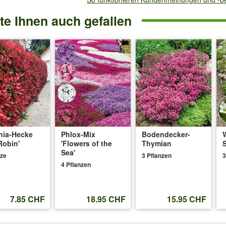
gel zur Farbaufhellungen kommen. Rosendünger hilft hier in der Rege
e Ihnen auch gefallen
:
lanzen
ist eine Pflanzung kein Problem.
024
:
nia-Hecke
Phlox-Mix
Bodendecker-
Robin'
'Flowers of the
Thymian
Sea'
nze
3 Pflanzen
3
n ich d.Jahr noch gar nicht gerechnet habe.Sie ist super angewachsen,
4 Pflanzen
 eher nicht hin.Blütenfarbe rot-schwarz nicht rot.Sieht super aus
7.85 CHF
18.95 CHF
15.95 CHF
23
: