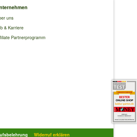
wand
nternehmen
ber uns
b & Karriere
filiate Partnerprogramm
 viele
,
enbildung
rufsbelehrung
Widerruf erklären