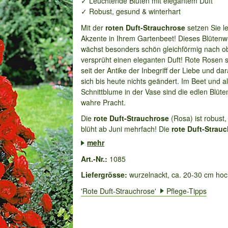
✓ Leuchtende Blüten mit elegantem Duft
✓ Robust, gesund & winterhart
Mit der
roten Duft-Strauchrose
setzen Sie l
Akzente in Ihrem Gartenbeet! Dieses Blüten
wächst besonders schön gleichförmig nach o
versprüht einen eleganten Duft! Rote Rosen 
seit der Antike der Inbegriff der Liebe und da
sich bis heute nichts geändert. Im Beet und a
Schnittblume in der Vase sind die edlen Blüte
wahre Pracht.
Die
rote Duft-Strauchrose
(Rosa) ist robust
blüht ab Juni mehrfach! Die
rote Duft-Strau
mehr
Art.-Nr.:
1085
Liefergrösse:
wurzelnackt, ca. 20-30 cm ho
'Rote Duft-Strauchrose'
Pflege-Tipps