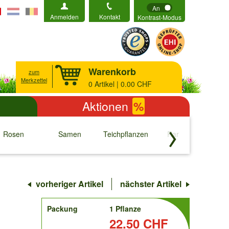
An
Anmelden
Kontakt
Kontrast-Modus
Warenkorb
zum
Merkzettel
0
Artikel | 0.00 CHF
Aktionen
%
Rosen
Samen
Teichpflanzen
Raritäten
S
↓
↓
↓
↓
vorheriger Artikel
nächster Artikel
order
Packung
1 Pflanze
Preis:
22.50 CHF