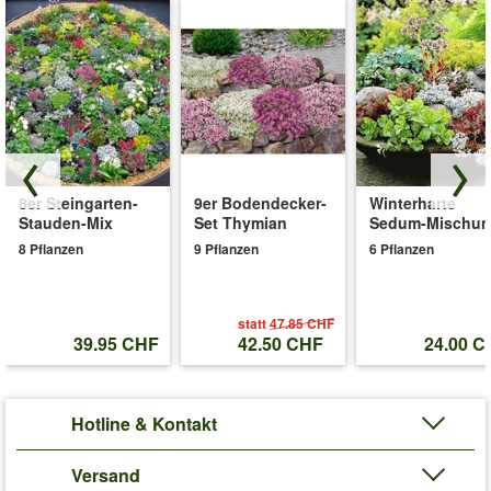
8er Steingarten-
9er Bodendecker-
Winterharte
Stauden-Mix
Set Thymian
Sedum-Mischu
8 Pflanzen
9 Pflanzen
6 Pflanzen
statt
47.85 CHF
39.95 CHF
42.50 CHF
24.00 C
Hotline & Kontakt
Versand