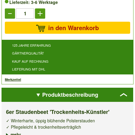
Lieferzeit: 3-6 Werktage
in den Warenkorb
125 JAHRE ERFAHRUNG
GÄRTNERQUALITÄT
KAUF AUF RECHNUNG
LIEFERUNG MIT DHL
Merkzettel
Produktbeschreibung
6er Staudenbeet 'Trockenheits-Künstler'
✓ Winterharte, üppig blühende Polsterstauden
✓ Pflegeleicht & trockenheitsverträglich
✓ Perfekt für Steingärten & Schalen
mehr