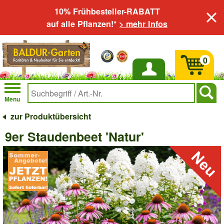
10% Frühbesteller-RABATT
auf alle Pflanzen!*
> mehr Infos
0
Anmelden
Menu
zur Produktübersicht
9er Staudenbeet 'Natur'