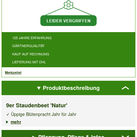
125 JAHRE ERFAHRUNG
GÄRTNERQUALITÄT
KAUF AUF RECHNUNG
LIEFERUNG MIT DHL
Merkzettel
Produktbeschreibung
9er Staudenbeet 'Natur'
✓ Üppige Blütenpracht Jahr für Jahr
✓ Harmonisches Farbenspiel im Beet
mehr
✓ Blüht den ganzen Sommer über
Das
Staudenbeet Natur
lässt Ihren Garten in harmonischen