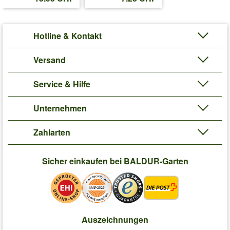
Liefergrösse:
je im 9x9 cm-Topf
'9er Staudenbeet 'Flower & Nature''
Pflege-Tipps
Hotline & Kontakt
Versand
Service & Hilfe
Unternehmen
Zahlarten
Sicher einkaufen bei BALDUR-Garten
Auszeichnungen