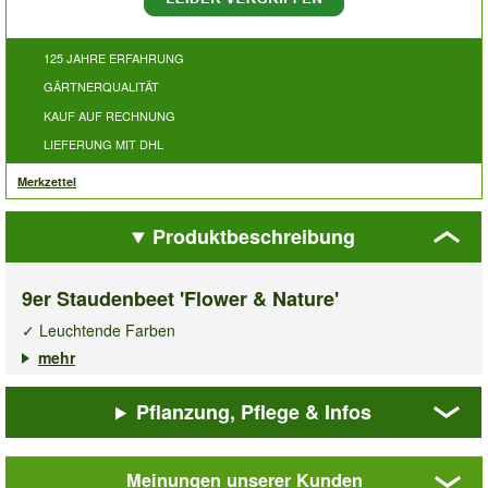
125 JAHRE ERFAHRUNG
GÄRTNERQUALITÄT
KAUF AUF RECHNUNG
LIEFERUNG MIT DHL
Merkzettel
Produktbeschreibung
9er Staudenbeet 'Flower & Nature'
✓ Leuchtende Farben
✓ Ausgewogene Wuchshöhen & Blütezeiten
mehr
✓ Monatelanges Blütenmeer im Garten
Pflanzung, Pflege & Infos
Das
Staudenbeet Flower & Nature
bietet Ihnen ein
Blütenmeer, das das ganze Gartenjahr über begeistert! Das
Beet betört mit einer harmonischen Mischung aus zierlichen
Meinungen unserer Kunden
Bodendeckern, filigranen Blütenwolken und attraktivem