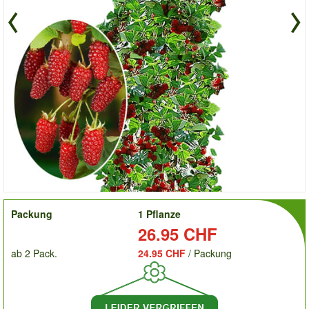
order
Packung
1 Pflanze
Preis:
26.95 CHF
ab 2 Pack.
24.95 CHF
/ Packung