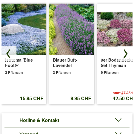
Isotoma 'Blue
Blauer Duft-
9er Bodendecke
Foot®'
Lavendel
Set Thymian
3 Pflanzen
3 Pflanzen
9 Pflanzen
statt
47.85 
15.95 CHF
9.95 CHF
42.50 CH
Hotline & Kontakt