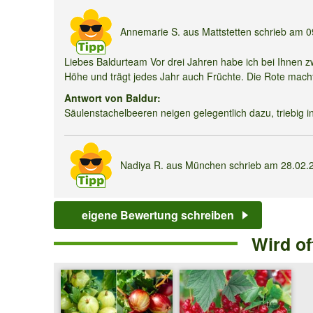
Stachelbeeren
Kollektion
Annemarie S.
aus Mattstetten schrieb am
0
Liebes Baldurteam Vor drei Jahren habe ich bei Ihnen z
Höhe und trägt jedes Jahr auch Früchte. Die Rote macht 
Antwort von Baldur:
Säulenstachelbeeren neigen gelegentlich dazu, triebig in
Nadiya R.
aus München schrieb am
28.02.
Liebes Baldur Team, darf ich die Stachelbeeren im Kübe
Wurzeln?
eigene Bewertung schreiben
Antwort von Baldur:
Wird o
Ja, das ist bei ausreichender Wasser- und Nährstoffver
Christina B.
aus München schrieb am
12.0