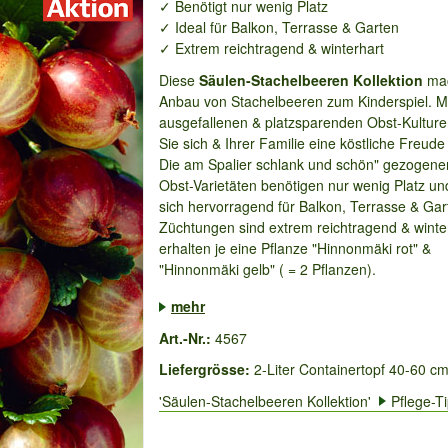
✓ Benötigt nur wenig Platz
✓ Ideal für Balkon, Terrasse & Garten
✓ Extrem reichtragend & winterhart
Diese
Säulen-Stachelbeeren Kollektion
mac
Anbau von Stachelbeeren zum Kinderspiel. Mi
ausgefallenen & platzsparenden Obst-Kultur
Sie sich & Ihrer Familie eine köstliche Freude
Die am Spalier schlank und schön" gezogene
Obst-Varietäten benötigen nur wenig Platz un
sich hervorragend für Balkon, Terrasse & Gar
Züchtungen sind extrem reichtragend & winter
erhalten je eine Pflanze "Hinnonmäki rot" &
"Hinnonmäki gelb" ( = 2 Pflanzen).
...
mehr
Art.-Nr.:
4567
Liefergrösse:
2-Liter Containertopf 40-60 c
'Säulen-Stachelbeeren Kollektion'
Pflege-T