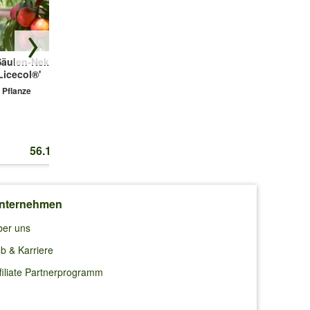
Säulen-Nektarine
8er Säulenobst-
Säulen-Kirschen
Licecol®'
Kollektion
'Sylvia® &
Helena®'
 Pflanze
8 Pflanzen
ch und
2 Pflanzen
statt
215.60 CHF
statt
91.70 CHF
56.10 CHF
169.95 CHF
80.00 CHF
infach
nternehmen
ber uns
b & Karriere
filiate Partnerprogramm