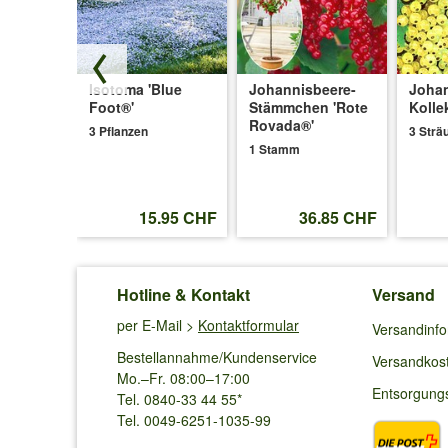
Antwort von Baldur:
Die Sorten bilden keine Ausläufer.
Turm-
Isotoma 'Blue
Johannisbeere-
Johan
Eugen D.
aus Jengen schrieb am
20.07.20
Foot®'
Stämmchen 'Rote
Kolle
Rovada®'
3 Pflanzen
3 Strä
Habe die Stachelbeeren seit Anfang Juni bei mir im Bee
1 Stamm
40cm breit. Leider wachsen die Stachelbeeren kaum. Ei
Antwort von Baldur:
61.90 CHF
95 CHF
15.95 CHF
36.85 CHF
Ist der Standort sonnig, der Boden nicht zu schwer und
noch etwas Zeit.
Hotline & Kontakt
Versand
Sieglinde P.
aus Thierhaupten schrieb am
2
per E-Mail >
Kontaktformular
Versandinf
Bestellannahme/Kundenservice
Haben die Sträucher Stacheln?
Versandkos
Mo.–Fr. 08:00–17:00
Antwort von Baldur:
Entsorgung
Tel. 0840-33 44 55*
Die Pflanzen haben Stacheln.
Tel. 0049-6251-1035-99