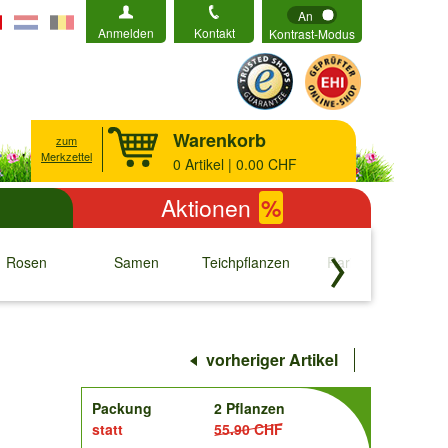
An
Anmelden
Kontakt
Kontrast-Modus
Warenkorb
zum
Merkzettel
0
Artikel | 0.00 CHF
Aktionen
%
Rosen
Samen
Teichpflanzen
Raritäten
S
↓
↓
↓
↓
vorheriger Artikel
order
Packung
2 Pflanzen
statt
55.90 CHF