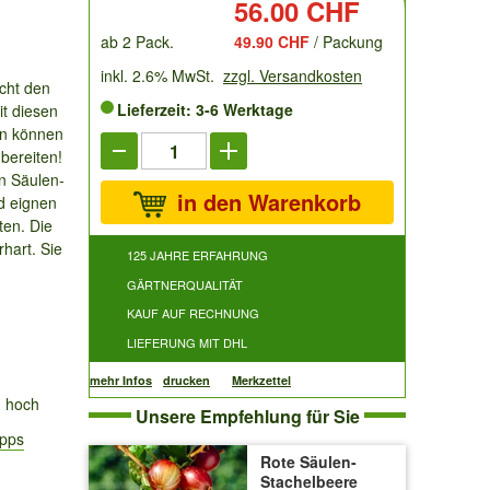
Preis:
56.00 CHF
ab 2 Pack.
49.90 CHF
/ Packung
inkl. 2.6% MwSt.
zzgl. Versandkosten
ht den
Lieferzeit: 3-6 Werktage
t diesen
en können
 bereiten!
n Säulen-
in den Warenkorb
d eignen
ten. Die
hart. Sie
125 JAHRE ERFAHRUNG
GÄRTNERQUALITÄT
KAUF AUF RECHNUNG
LIEFERUNG MIT DHL
mehr Infos
drucken
Merkzettel
m hoch
Unsere Empfehlung für Sie
ipps
Rote Säulen-
Stachelbeere