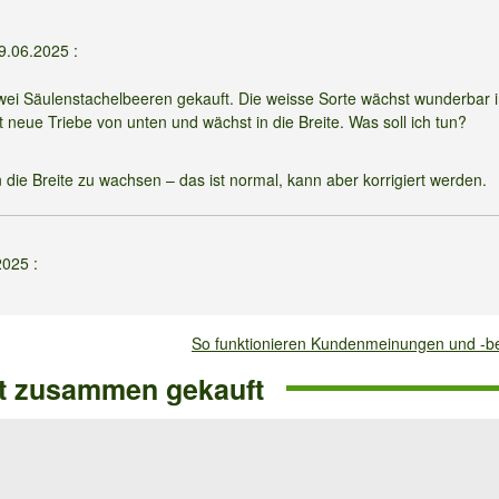
9.06.2025
:
wei Säulenstachelbeeren gekauft. Die weisse Sorte wächst wunderbar i
neue Triebe von unten und wächst in die Breite. Was soll ich tun?
 die Breite zu wachsen – das ist normal, kann aber korrigiert werden.
2025
:
l pflanzen? Wäre ein Kübel 35cm im Diameter (per Pflanze) genug Platz
So funktionieren Kundenmeinungen und -
ft zusammen gekauft
sorgung problemlos möglich.
3.2024
: