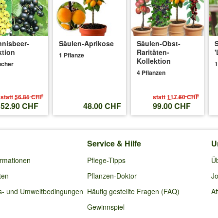
nisbeer-
Säulen-Aprikose
Säulen-Obst-
21
:
ktion
Raritäten-
'
1 Pflanze
Kollektion
ucher
1
t gepflanzt (2 Sträucher in einem Beet). Beet ist 140cm lang, 50cm ho
4 Pflanzen
ne Pflanze jedoch besser wie die andere. Was könnte helfen?
statt
56.85 CHF
statt
117.60 CHF
52.90 CHF
48.00 CHF
99.00 CHF
 eine ausreichende Versorgung gewährleistet, benötigen die Pflanzen e
Service & Hilfe
U
4.05.2021
:
ormationen
Pflege-Tipps
Ü
ten
Pflanzen-Doktor
Jo
s- und Umweltbedingungen
Häufig gestellte Fragen (FAQ)
Af
Gewinnspiel