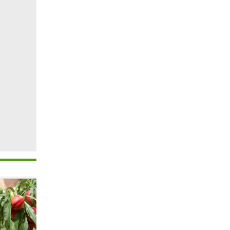
 120 cm,
eln auch