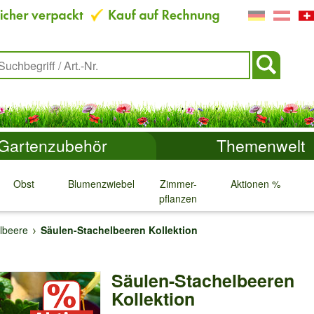
Gartenzubehör
Themenwelt
Obst
Blumenzwiebeln
Zimmer-
Aktionen %
pflanzen
↓
↓
↓
↓
lbeere
Säulen-Stachelbeeren Kollektion
Säulen-Stachelbeeren
Kollektion