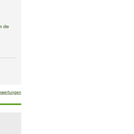
n die
 für die
bewertungen