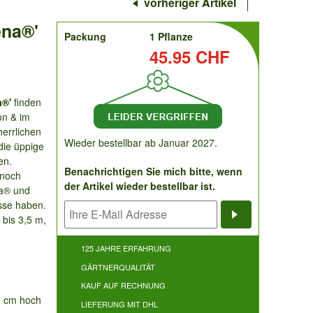
vorheriger Artikel
ena®'
order
Packung
1 Pflanze
Preis:
45.95 CHF
a®'
finden
on & im
herrlichen
Wieder bestellbar ab Januar 2027.
die üppige
en.
Benachrichtigen Sie mich bitte, wenn
 noch
der Artikel wieder bestellbar ist.
na® und
asse haben.
 bis 3,5 m,
Benachrichti
125 JAHRE ERFAHRUNG
GÄRTNERQUALITÄT
KAUF AUF RECHNUNG
0 cm hoch
LIEFERUNG MIT DHL