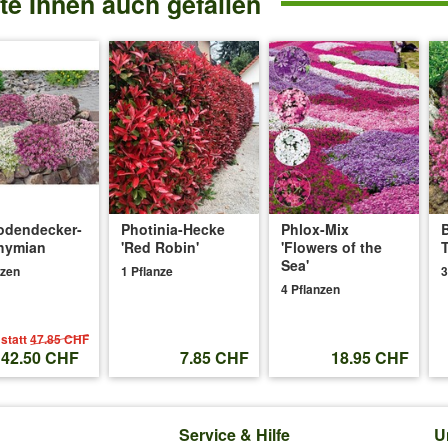
e Ihnen auch gefallen
Überschüssiges Wasser sollte gut ablaufen können, ggf. eine Drainage
023
:
ten gepflanzt. Sie ist auch gut gewachsen. Jedoch trägt sie keine Früc
odendecker-
Photinia-Hecke
Phlox-Mix
nen. Bitte im Juni/Juli die Seitentriebe um 2/3 einkürzen, damit sich F
hymian
'Red Robin'
'Flowers of the
Sea'
nzen
1 Pflanze
3
4 Pflanzen
.2023
:
statt
47.85 CHF
42.50 CHF
7.85 CHF
18.95 CHF
und auf der Terrasse, wie groß bzw. breit muss dann der Topf sein?
 Tiefe.
Service & Hilfe
U