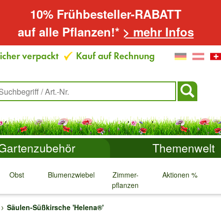
10% Frühbesteller-RABATT
auf alle Pflanzen!*
> mehr Infos
Gartenzubehör
Themenwelt
Obst
Blumenzwiebeln
Zimmer-
Aktionen %
pflanzen
↓
↓
↓
↓
Säulen-Süßkirsche 'Helena®'