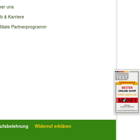
ber uns
b & Karriere
filiate Partnerprogramm
er sind
diese
rufsbelehrung
Widerruf erklären