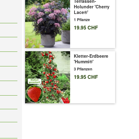
Terrassen-
Holunder 'Cherry
Lace®'
1 Pflanze
19.95 CHF
Kletter-Erdbeere
'Hummi®'
3 Pflanzen
19.95 CHF