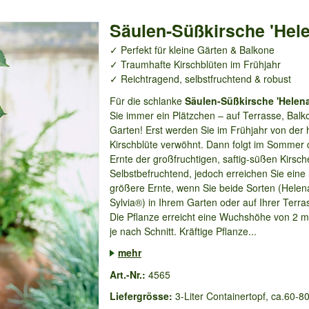
Säulen-Süßkirsche 'Hel
✓ Perfekt für kleine Gärten & Balkone
✓ Traumhafte Kirschblüten im Frühjahr
✓ Reichtragend, selbstfruchtend & robust
Für die schlanke
Säulen-Süßkirsche 'Helen
Sie immer ein Plätzchen – auf Terrasse, Balk
Garten! Erst werden Sie im Frühjahr von der 
Kirschblüte verwöhnt. Dann folgt im Sommer 
Ernte der großfruchtigen, saftig-süßen Kirsch
Selbstbefruchtend, jedoch erreichen Sie eine
größere Ernte, wenn Sie beide Sorten (Hele
Sylvia®) in Ihrem Garten oder auf Ihrer Terr
Die Pflanze erreicht eine Wuchshöhe von 2 m
je nach Schnitt. Kräftige Pflanze...
mehr
Art.-Nr.:
4565
Liefergrösse:
3-Liter Containertopf, ca.60-8