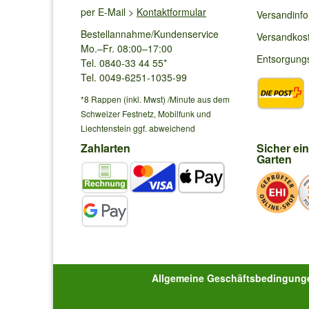
per E-Mail >
Kontaktformular
Versandinf
Bestellannahme/Kundenservice
Versandkos
Helmut S.
aus Wels schrieb am
10.07.202
Mo.–Fr. 08:00–17:00
Entsorgung
Tel. 0840-33 44 55*
Anfrage: Kann man Säulen-Kirschen auch auf ca.1.2 bis 
Tel. 0049-6251-1035-99
Antwort von Baldur:
*8 Rappen (inkl. Mwst) /Minute aus dem
Mit regelmäßigem Rückschnitt können die Säulen auf 
Schweizer Festnetz, Mobilfunk und
Liechtenstein ggf. abweichend
Zahlarten
Sicher ei
Silvia O.
aus Wildon 8410 schrieb am
21.0
Garten
Die Blätter meiner Säulenkirsche Helena (erst in diesem
vollkommen zerfressen. Kein Befall durch Raupen oder P
Antwort von Baldur:
Ameisen werden in der Regel von Blattläusen und deren
bekämpft sind, erholt sich die Pflanze und die Ameisen z
Allgemeine Geschäftsbedingung
Silvia O.
aus Wildon 8410 schrieb am
01.0