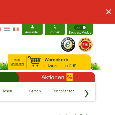
An
Anmelden
Kontakt
Kontrast-Modus
Warenkorb
zum
Merkzettel
0
Artikel | 0.00 CHF
Aktionen
%
Rosen
Samen
Teichpflanzen
Raritäten
S
↓
↓
↓
↓