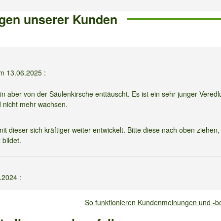
gen unserer Kunden
am
13.06.2025
:
 bin aber von der Säulenkirsche enttäuscht. Es ist ein sehr junger Veredl
rd nicht mehr wachsen.
t dieser sich kräftiger weiter entwickelt. Bitte diese nach oben ziehen,
bildet.
6.2024
:
 gekauft. Ist eigentlich gut gewachsen. Aber seit 2 Wochen bekommt s
So funktionieren Kundenmeinungen und -