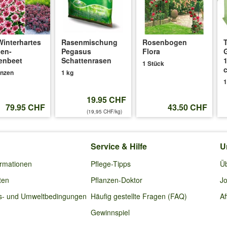
Winterhartes
Rasenmischung
Rosenbogen
en-
Pegasus
Flora
enbeet
Schattenrasen
1 Stück
anzen
1 kg
1
19.95 CHF
79.95 CHF
43.50 CHF
(19,95 CHF/kg)
Service & Hilfe
U
ormationen
Pflege-Tipps
Ü
ten
Pflanzen-Doktor
Jo
s- und Umweltbedingungen
Häufig gestellte Fragen (FAQ)
Af
Gewinnspiel