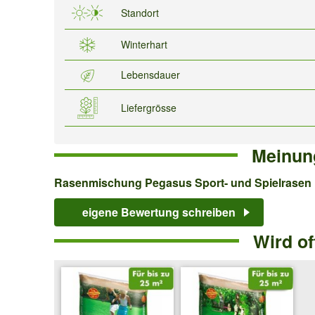
Standort
Winterhart
Lebensdauer
Liefergrösse
Meinun
Rasenmischung
Rasenmischung Pegasus Sport- und Spielrasen
Pegasus
eigene Bewertung schreiben
Sport-
Wird o
und
Spielrasen