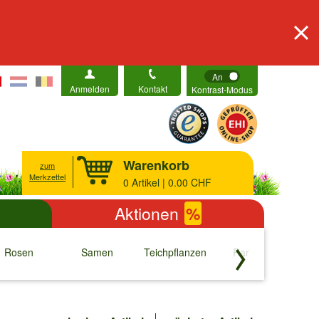
An
Anmelden
Kontakt
Kontrast-Modus
Warenkorb
zum
Merkzettel
0
Artikel | 0.00 CHF
Aktionen
%
Rosen
Samen
Teichpflanzen
Raritäten
S
↓
↓
↓
↓