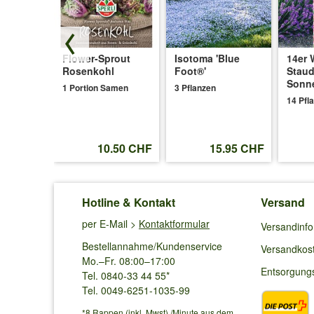
um-
Flower-Sprout
Isotoma 'Blue
14er 
uja
Rosenkohl
Foot®'
Staud
Sonn
1 Portion Samen
3 Pflanzen
14 Pfl
59.50 CHF
50 CHF
10.50 CHF
15.95 CHF
Hotline & Kontakt
Versand
per E-Mail >
Kontaktformular
Versandinf
Bestellannahme/Kundenservice
Versandkos
Mo.–Fr. 08:00–17:00
Entsorgung
Tel. 0840-33 44 55*
Tel. 0049-6251-1035-99
*8 Rappen (inkl. Mwst) /Minute aus dem