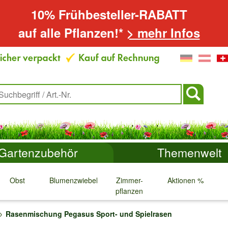
10% Frühbesteller-RABATT
auf alle Pflanzen!*
> mehr Infos
Gartenzubehör
Themenwelt
Obst
Blumenzwiebeln
Zimmer-
Aktionen %
pflanzen
↓
↓
↓
↓
Rasenmischung Pegasus Sport- und Spielrasen