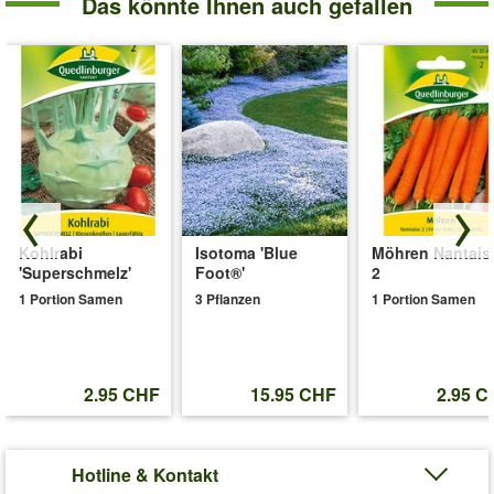
Das könnte Ihnen auch gefallen
Kohlrabi
Isotoma 'Blue
Möhren Nantais
'Superschmelz'
Foot®'
2
1 Portion Samen
3 Pflanzen
1 Portion Samen
2.95 CHF
15.95 CHF
2.95 C
Hotline & Kontakt