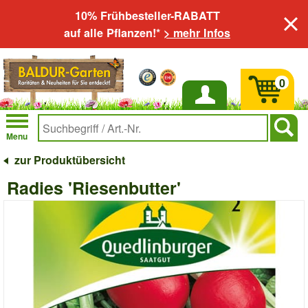
10% Frühbesteller-RABATT
auf alle Pflanzen!*
> mehr Infos
0
Anmelden
Menu
zur Produktübersicht
Radies 'Riesenbutter'