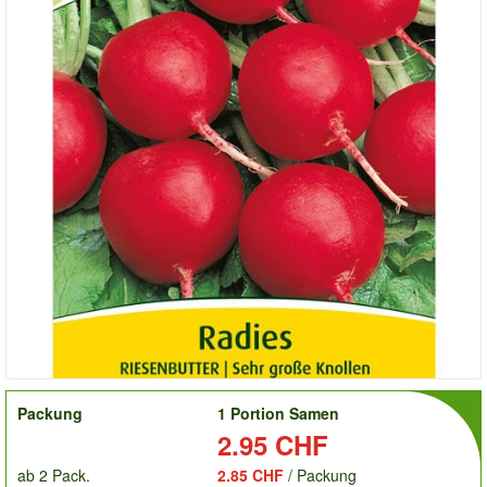
order
Packung
1 Portion Samen
Preis:
2.95 CHF
ab 2 Pack.
2.85 CHF
/ Packung