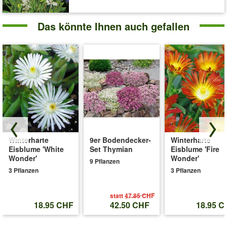
Das könnte Ihnen auch gefallen
Winterharte
9er Bodendecker-
Winterharte
Eisblume 'White
Set Thymian
Eisblume 'Fire
Wonder'
Wonder'
9 Pflanzen
3 Pflanzen
3 Pflanzen
statt
47.85 CHF
18.95 CHF
42.50 CHF
18.95 C