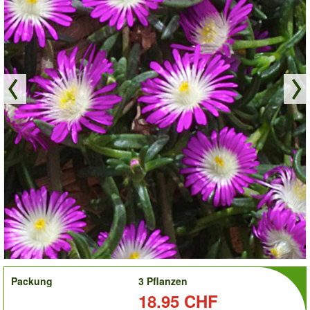
order
Packung
3 Pflanzen
Preis:
18.95 CHF