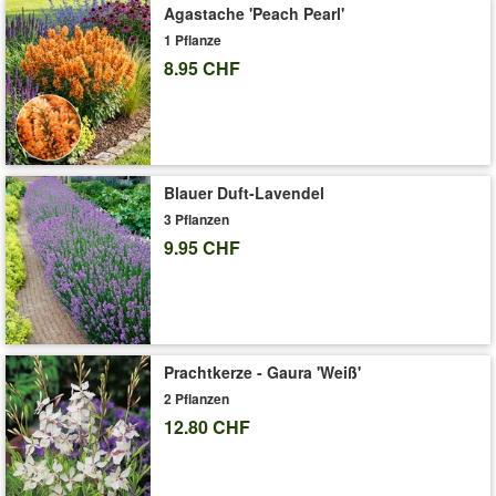
Agastache 'Peach Pearl'
mit steinigen & trockenen Böden gut zurecht. (Delosperma
congestum)
1 Pflanze
8.95 CHF
Art.-Nr.:
3631
Liefergrösse:
9x9 cm-Topf
'Winterharte Eisblume 'Violett Wonder''
Pflege-Tipps
Blauer Duft-Lavendel
3 Pflanzen
9.95 CHF
Prachtkerze - Gaura 'Weiß'
2 Pflanzen
12.80 CHF