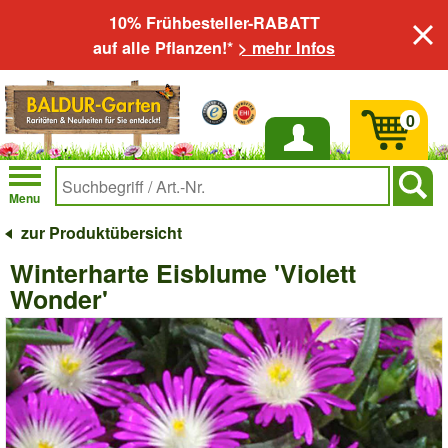
10% Frühbesteller-RABATT
auf alle Pflanzen!*
> mehr Infos
0
Anmelden
Menu
zur Produktübersicht
Winterharte Eisblume 'Violett
Wonder'