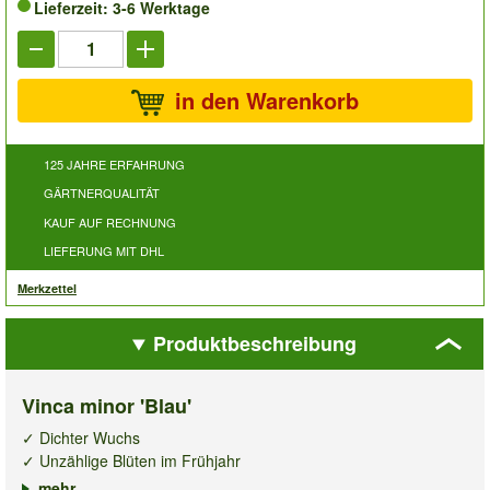
Lieferzeit: 3-6 Werktage
in den Warenkorb
125 JAHRE ERFAHRUNG
GÄRTNERQUALITÄT
KAUF AUF RECHNUNG
LIEFERUNG MIT DHL
Merkzettel
Produktbeschreibung
Vinca minor 'Blau'
✓ Dichter Wuchs
✓ Unzählige Blüten im Frühjahr
✓ Robust & winterhart
mehr