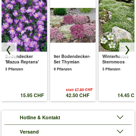
Bodendecker
9er Bodendecker-
Winterhartes
'Mazus Reptans'
Set Thymian
Sternmoos
3 Pflanzen
9 Pflanzen
3 Pflanzen
statt
47.85 CHF
15.95 CHF
42.50 CHF
14.45 C
Hotline & Kontakt
Versand