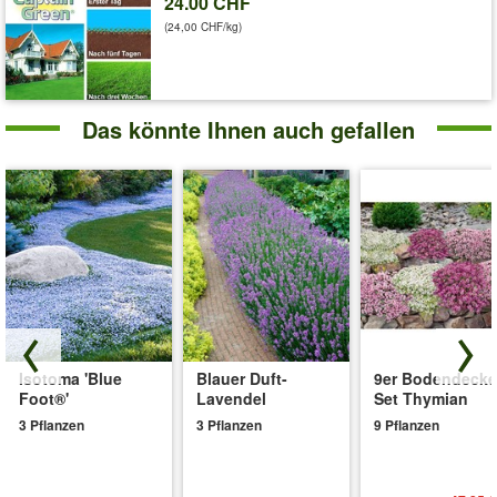
24.00 CHF
Art.-Nr.:
977
(24,00 CHF/kg)
Liefergrösse:
3 Stück, 20x19x12 cm
Das könnte Ihnen auch gefallen
Isotoma 'Blue
Blauer Duft-
9er Bodendecke
Foot®'
Lavendel
Set Thymian
3 Pflanzen
3 Pflanzen
9 Pflanzen