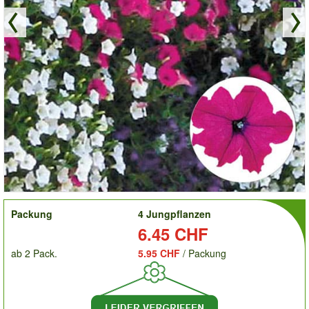
order
Packung
4 Jungpflanzen
Preis:
6.45 CHF
ab 2 Pack.
5.95 CHF
/ Packung