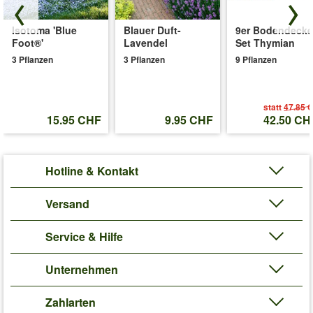
Isotoma 'Blue
Blauer Duft-
9er Bodendecke
Foot®'
Lavendel
Set Thymian
3 Pflanzen
3 Pflanzen
9 Pflanzen
statt
47.85 
15.95 CHF
9.95 CHF
42.50 CH
Hotline & Kontakt
Versand
Service & Hilfe
Unternehmen
Zahlarten