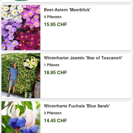
Beet-Astern 'Meerblick'
Die
Hänge-Petunie Purpurrote RoyalSKY
® bevorzugt einen
4 Pflanzen
sonnigen bis halbschattigen Standort und entwickelt bis zu 60
15.95 CHF
cm lange Blütenkaskaden. Der Pflegeaufwand & Wasserbedarf
dieser einjährigen Sommerblume ist gering bis mittel. (Petunia)
(Petunia Hybride)
Art.-Nr.:
7491
Liefergrösse:
10,5 cm Topf
Winterharter Jasmin 'Star of Toscane®'
1 Pflanze
'Hänge-Petunie Purpurrote 'RoyalSKY®''
Pflege-Tipps
18.95 CHF
Winterharte Fuchsie 'Blue Sarah'
3 Pflanzen
14.45 CHF