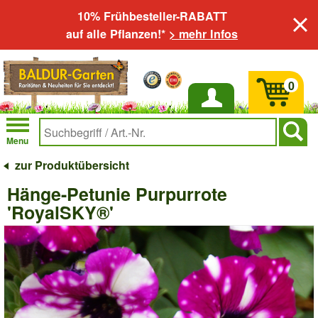
10% Frühbesteller-RABATT
auf alle Pflanzen!*
> mehr Infos
0
Anmelden
Menu
zur Produktübersicht
Hänge-Petunie Purpurrote
'RoyalSKY®'