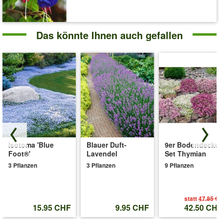
Das könnte Ihnen auch gefallen
Isotoma 'Blue
Blauer Duft-
9er Bodendecke
Foot®'
Lavendel
Set Thymian
3 Pflanzen
3 Pflanzen
9 Pflanzen
statt
47.85 
15.95 CHF
9.95 CHF
42.50 CH