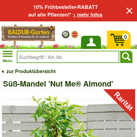
10% Frühbesteller-RABATT
auf alle Pflanzen!*
> mehr Infos
0
Anmelden
Menu
zur Produktübersicht
Süß-Mandel 'Nut Me® Almond'