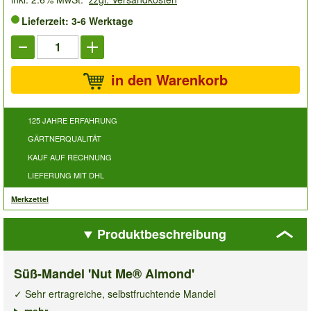
Lieferzeit: 3-6 Werktage
in den Warenkorb
125 JAHRE ERFAHRUNG
GÄRTNERQUALITÄT
KAUF AUF RECHNUNG
LIEFERUNG MIT DHL
Merkzettel
Produktbeschreibung
Süß-Mandel 'Nut Me® Almond'
✓ Sehr ertragreiche, selbstfruchtende Mandel
✓ Ideal für Balkon & Terrasse