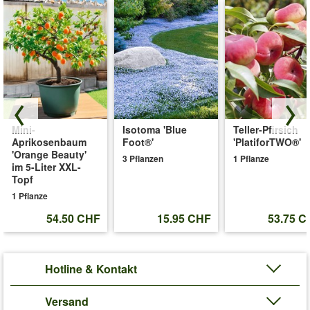
Mini-
Isotoma 'Blue
Teller-Pfirsich
Aprikosenbaum
Foot®'
'PlatiforTWO®'
'Orange Beauty'
3 Pflanzen
1 Pflanze
im 5-Liter XXL-
Topf
1 Pflanze
54.50 CHF
15.95 CHF
53.75 C
Hotline & Kontakt
Versand