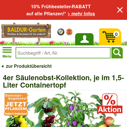
10% Frühbesteller-RABATT
auf alle Pflanzen!*
> mehr Infos
0
Anmelden
Menu
zur Produktübersicht
4er Säulenobst-Kollektion, je im 1,5-
Liter Containertopf