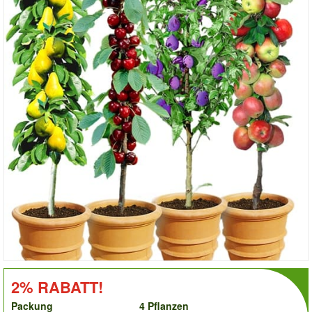
order
RABATT!:
2% RABATT!
Packung
4 Pflanzen