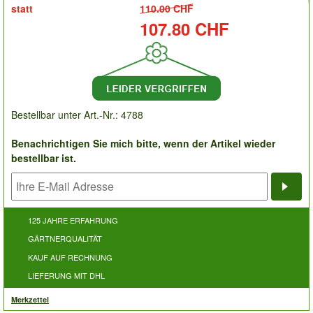
statt
110.00 CHF
Preis:
107.80 CHF
Bestellbar unter Art.-Nr.: 4788
Benachrichtigen Sie mich bitte, wenn der Artikel wieder
bestellbar ist.
Bena
125 JAHRE ERFAHRUNG
GÄRTNERQUALITÄT
KAUF AUF RECHNUNG
LIEFERUNG MIT DHL
Merkzettel