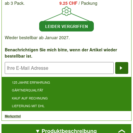
ab 3 Pack.
9.25 CHF
/ Packung
Wieder bestellbar ab Januar 2027.
Benachrichtigen Sie mich bitte, wenn der Artikel wieder
bestellbar ist.
Bena
125 JAHRE ERFAHRUNG
GÄRTNERQUALITÄT
KAUF AUF RECHNUNG
LIEFERUNG MIT DHL
Merkzettel
Produktbeschreibung