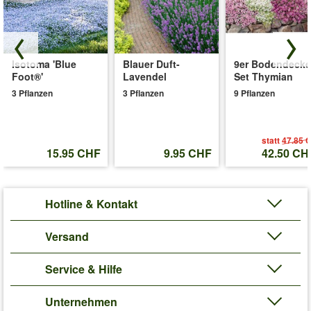
Melonen benötigen eine hohe Menge an Wasser und eine
ausreichende Nährstoffversorgung, um optimal wachsen zu
können und einen guten Ertrag zu bringen. Vermeiden Sie
Staunässe und gießen Sie nicht über die Blätter. (Cucumis
Isotoma 'Blue
Blauer Duft-
9er Bodendecke
melo)
Foot®'
Lavendel
Set Thymian
Art.-Nr.:
9531
3 Pflanzen
3 Pflanzen
9 Pflanzen
Liefergrösse:
10,5 cm Topf
'Mango-Melone 'Mangomel' F1'
Pflege-Tipps
statt
47.85 
15.95 CHF
9.95 CHF
42.50 CH
Hotline & Kontakt
Versand
Service & Hilfe
Unternehmen