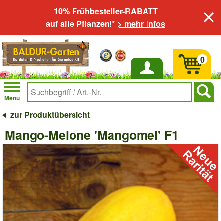
10% Frühbesteller-RABATT
auf alle Pflanzen!*
> mehr Infos
0
Anmelden
Menu
zur Produktübersicht
Mango-Melone 'Mangomel' F1