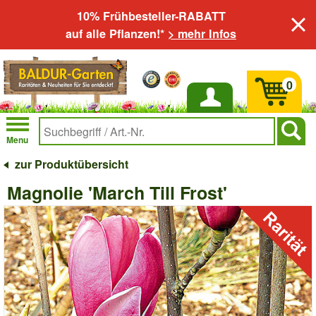
10% Frühbesteller-RABATT
auf alle Pflanzen!*
> mehr Infos
0
Anmelden
Menu
zur Produktübersicht
Magnolie 'March Till Frost'