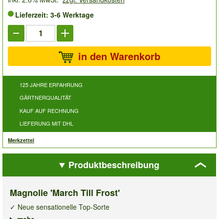
Lieferzeit: 3-6 Werktage
in den Warenkorb
125 JAHRE ERFAHRUNG
GÄRTNERQUALITÄT
KAUF AUF RECHNUNG
LIEFERUNG MIT DHL
Merkzettel
Produktbeschreibung
Magnolie 'March Till Frost'
✓ Neue sensationelle Top-Sorte
✓ Blüten den gesamten Sommer über