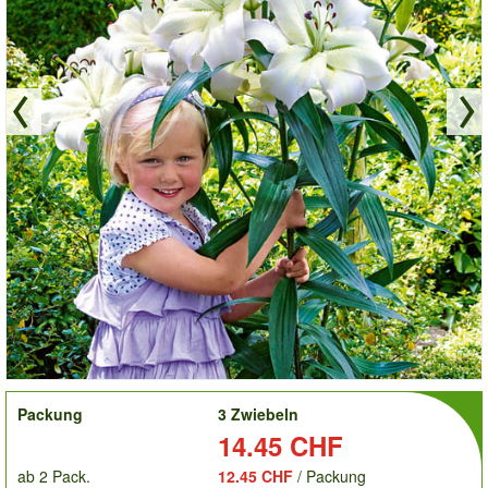
order
Packung
3 Zwiebeln
Preis:
14.45 CHF
ab 2 Pack.
12.45 CHF
/ Packung