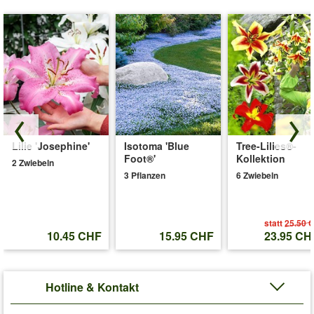
Lilie 'Josephine'
Isotoma 'Blue
Tree-Lilies®-
Foot®'
Kollektion
2 Zwiebeln
3 Pflanzen
6 Zwiebeln
statt
25.50 
10.45 CHF
15.95 CHF
23.95 CH
Hotline & Kontakt