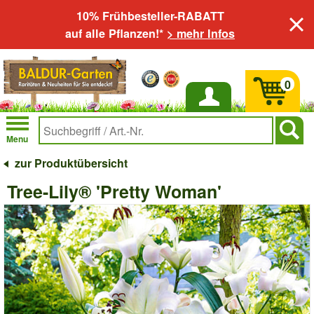
10% Frühbesteller-RABATT
auf alle Pflanzen!*
> mehr Infos
0
Anmelden
Menu
zur Produktübersicht
Tree-Lily® 'Pretty Woman'