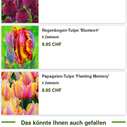
Art.-Nr.:
39369
Liefergrösse:
Zwiebelumfang 16-18 cm
'Tree-Lily® 'Pretty Woman''
Pflege-Tipps
Regenbogen-Tulpe 'Blumex®'
8 Zwiebeln
9.95 CHF
Papageien-Tulpe 'Flaming Memory'
5 Zwiebeln
8.95 CHF
Das könnte Ihnen auch gefallen