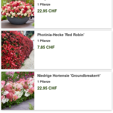
Pflanzabstand von 50 cm eingepflanzt werden. Die Hecke
1 Pflanze
Liguster Atrovirens überzeugt durch ihre Robustheit, schnellen
22.95 CHF
Wachstum & als schattenverträgliche Pflanze. (Ligustrum
vulgare Atrovirens)
Es werden 2,5 bis 3 Pflanzen pro Laufmeter benötigt.
Art.-Nr.:
40058
Photinia-Hecke 'Red Robin'
1 Pflanze
Liefergrösse:
9x9 cm-Topf, ca. 20-30 cm hoch
7.85 CHF
'Schwarzgrüner Liguster 'Atrovirens' 20 Pflanzen'
Pflege-Tipps
Niedrige Hortensie 'Groundbreaker®'
1 Pflanze
22.95 CHF