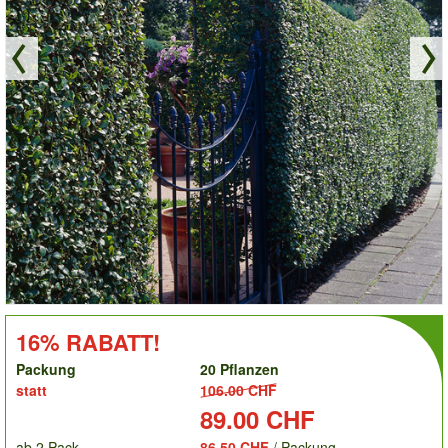
order
RABATT!:
16% RABATT!
Packung
20 Pflanzen
statt
106.00 CHF
Preis:
89.00 CHF
ab 2 Pack.
86.50 CHF
/ Packung